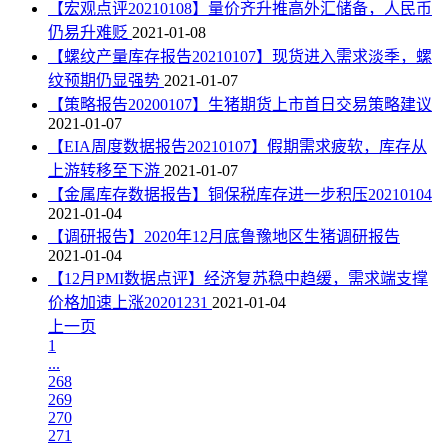
【宏观点评20210108】量价齐升推高外汇储备，人民币
仍易升难贬
2021-01-08
【螺纹产量库存报告20210107】现货进入需求淡季，螺
纹预期仍显强势
2021-01-07
【策略报告20200107】生猪期货上市首日交易策略建议
2021-01-07
【EIA周度数据报告20210107】假期需求疲软，库存从
上游转移至下游
2021-01-07
【金属库存数据报告】铜保税库存进一步积压20210104
2021-01-04
【调研报告】2020年12月底鲁豫地区生猪调研报告
2021-01-04
【12月PMI数据点评】经济复苏稳中趋缓，需求端支撑
价格加速上涨20201231
2021-01-04
上一页
1
...
268
269
270
271