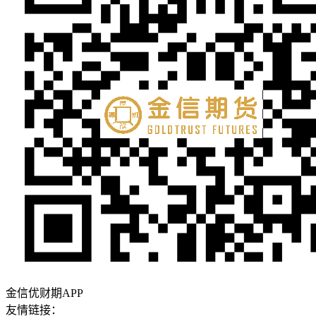
金信优财期APP
友情链接：