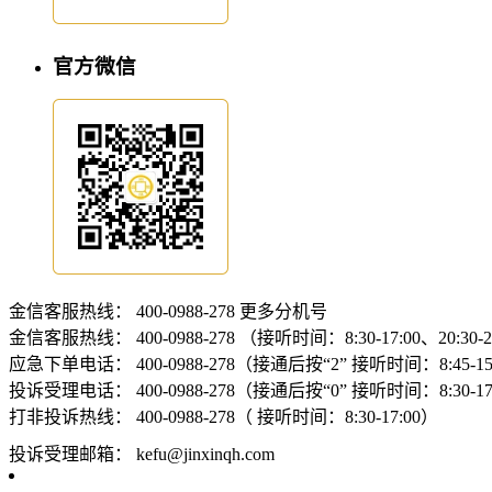
官方微信
金信客服热线：
400-0988-278
更多分机号
金信客服热线：
400-0988-278 （接听时间：8:30-17:00、20:30-
应急下单电话：
400-0988-278（接通后按“2” 接听时间：8:45-15:
投诉受理电话：
400-0988-278（接通后按“0” 接听时间：8:30-17
打非投诉热线：
400-0988-278（ 接听时间：8:30-17:00）
投诉受理邮箱：
kefu@jinxinqh.com