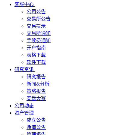
客服中心
公司公告
交易所公告
交易提示
交易所通知
手续费通知
开户指南
表格下载
软件下载
研究资讯
研究报告
新闻&分析
策略报告
实盘大赛
公司动态
资产管理
成立公告
净值公告
管理报告