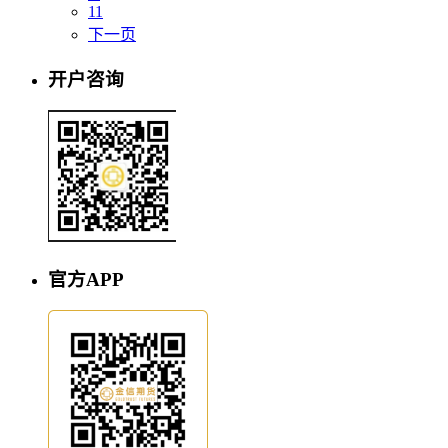
11
下一页
开户咨询
官方APP