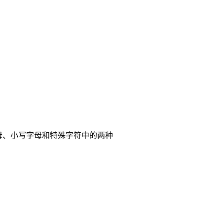
母、小写字母和特殊字符中的两种