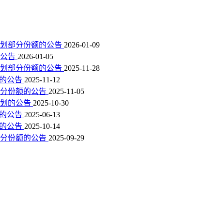
计划部分份额的公告
2026-01-09
的公告
2026-01-05
计划部分份额的公告
2025-11-28
况的公告
2025-11-12
部分份额的公告
2025-11-05
计划的公告
2025-10-30
况的公告
2025-06-13
况的公告
2025-10-14
部分份额的公告
2025-09-29