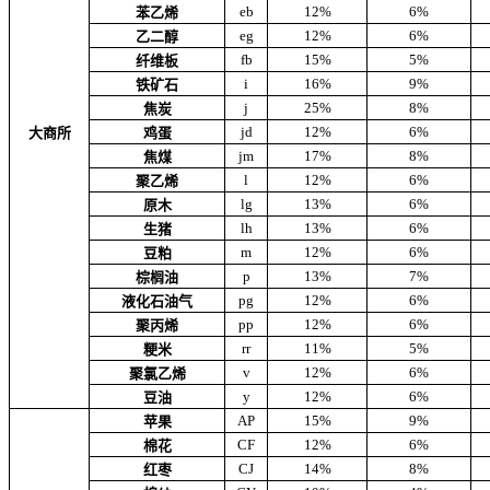
eb
12%
6%
苯乙烯
eg
12%
6%
乙二醇
fb
15%
5%
纤维板
i
16%
9%
铁矿石
j
25%
8%
焦炭
jd
12%
6%
大商所
鸡蛋
jm
17%
8%
焦煤
l
12%
6%
聚乙烯
lg
13%
6%
原木
lh
13%
6%
生猪
m
12%
6%
豆粕
p
13%
7%
棕榈油
pg
12%
6%
液化石油气
pp
12%
6%
聚丙烯
rr
11%
5%
粳米
v
12%
6%
聚氯乙烯
y
12%
6%
豆油
AP
15%
9%
苹果
CF
12%
6%
棉花
CJ
14%
8%
红枣