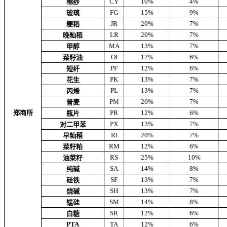
CY
10%
4%
棉纱
FG
15%
9%
玻璃
JR
20%
7%
粳稻
LR
20%
7%
晚籼稻
MA
13%
7%
甲醇
OI
12%
6%
菜籽油
PF
12%
6%
短纤
PK
13%
7%
花生
PL
13%
7%
丙烯
PM
20%
7%
普麦
郑商所
PR
12%
6%
瓶片
PX
13%
7%
对二甲苯
RI
20%
7%
早籼稻
RM
12%
6%
菜籽粕
RS
25%
10%
油菜籽
SA
14%
8%
纯碱
SF
13%
7%
硅铁
SH
13%
7%
烧碱
SM
14%
8%
锰硅
SR
12%
6%
白糖
PTA
TA
12%
6%