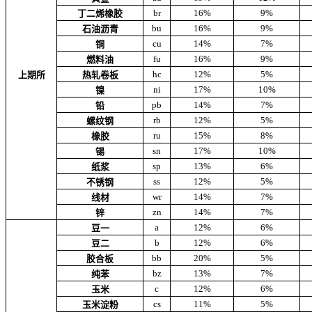
br
16%
9%
丁二烯橡胶
bu
16%
9%
石油沥青
cu
14%
7%
铜
fu
16%
9%
燃料油
hc
12%
5%
上期所
热轧卷板
ni
17%
10%
镍
pb
14%
7%
铅
rb
12%
5%
螺纹钢
ru
15%
8%
橡胶
sn
17%
10%
锡
sp
13%
6%
纸浆
ss
12%
5%
不锈钢
wr
14%
7%
线材
zn
14%
7%
锌
a
12%
6%
豆一
b
12%
6%
豆二
bb
20%
5%
胶合板
bz
13%
7%
纯苯
c
12%
6%
玉米
cs
11%
5%
玉米淀粉