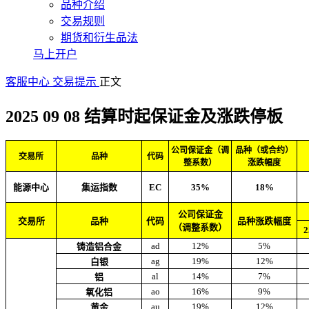
品种介绍
交易规则
期货和衍生品法
马上开户
客服中心
交易提示
正文
2025 09 08 结算时起保证金及涨跌停板
公司保证金（调
品种（或合约）
交易所
品种
代码
整系数）
涨跌幅度
能源中心
集运指数
EC
35%
18%
公司保证金
交易所
品种
代码
品种涨跌幅度
（调整系数）
ad
12%
5%
铸造铝合金
ag
19%
12%
白银
al
14%
7%
铝
ao
16%
9%
氧化铝
au
19%
12%
黄金