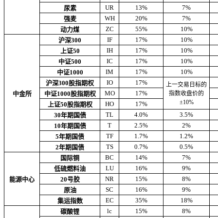
UR
13%
7%
尿素
WH
20%
7%
强麦
ZC
55%
10%
动力煤
IF
17%
10%
沪深300
IH
17%
10%
上证50
IC
17%
10%
中证500
IM
17%
10%
中证1000
IO
17%
沪深300股指期权
上一交易日标的
MO
17%
中金所
中证1000股指期权
指数收盘价的
±10%
HO
17%
上证50股指期权
TL
4.0%
3.5%
30年期国债
T
2.5%
2%
10年期国债
TF
1.7%
1.2%
5年期国债
TS
0.7%
0.5%
2年期国债
BC
14%
7%
国际铜
LU
16%
9%
低硫燃料油
NR
15%
8%
能源中心
20号胶
SC
16%
9%
原油
EC
35%
18%
集运指数
lc
15%
8%
碳酸锂