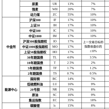
UR
13%
7%
尿素
WH
20%
7%
强麦
ZC
55%
10%
动力煤
IF
17%
10%
沪深300
IH
17%
10%
上证50
IC
17%
10%
中证500
IM
17%
10%
中证1000
IO
17%
沪深300股指期权
上一交易日标的
MO
17%
中金所
中证1000股指期权
指数收盘价的
±10%
HO
17%
上证50股指期权
TL
4.0%
3.5%
30年期国债
T
2.5%
2%
10年期国债
TF
1.7%
1.2%
5年期国债
TS
0.7%
0.5%
2年期国债
BC
14%
7%
国际铜
LU
16%
9%
低硫燃料油
NR
15%
8%
能源中心
20号胶
SC
16%
9%
原油
EC
35%
18%
集运指数
lc
15%
8%
碳酸锂