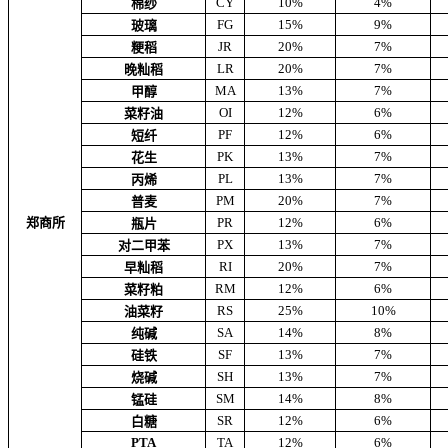
CY
10%
4%
棉纱
FG
15%
9%
玻璃
JR
20%
7%
粳稻
LR
20%
7%
晚籼稻
MA
13%
7%
甲醇
OI
12%
6%
菜籽油
PF
12%
6%
短纤
PK
13%
7%
花生
PL
13%
7%
丙烯
PM
20%
7%
普麦
郑商所
PR
12%
6%
瓶片
PX
13%
7%
对二甲苯
RI
20%
7%
早籼稻
RM
12%
6%
菜籽粕
RS
25%
10%
油菜籽
SA
14%
8%
纯碱
SF
13%
7%
硅铁
SH
13%
7%
烧碱
SM
14%
8%
锰硅
SR
12%
6%
白糖
PTA
TA
12%
6%