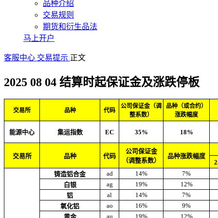
品种介绍
交易规则
期货和衍生品法
马上开户
客服中心
交易提示
正文
2025 08 04 结算时起保证金及涨跌停板
公司保证金（调
品种（或合约）
交易所
品种
代码
整系数）
涨跌幅度
能源中心
集运指数
EC
35%
18%
公司保证金
交易所
品种
代码
品种涨跌幅度
（调整系数）
ad
14%
7%
铸造铝合金
ag
19%
12%
白银
al
14%
7%
铝
ao
16%
9%
氧化铝
au
19%
12%
黄金