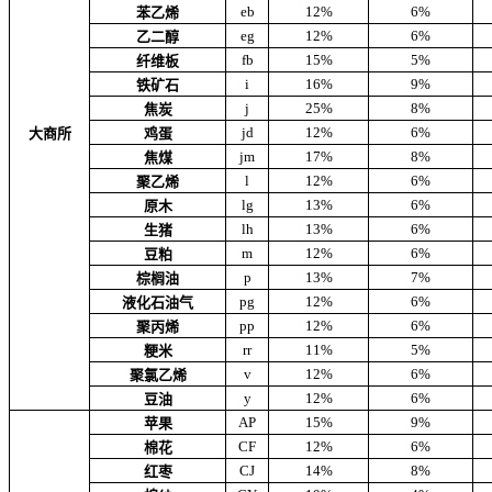
eb
12%
6%
苯乙烯
eg
12%
6%
乙二醇
fb
15%
5%
纤维板
i
16%
9%
铁矿石
j
25%
8%
焦炭
jd
12%
6%
大商所
鸡蛋
jm
17%
8%
焦煤
l
12%
6%
聚乙烯
lg
13%
6%
原木
lh
13%
6%
生猪
m
12%
6%
豆粕
p
13%
7%
棕榈油
pg
12%
6%
液化石油气
pp
12%
6%
聚丙烯
rr
11%
5%
粳米
v
12%
6%
聚氯乙烯
y
12%
6%
豆油
AP
15%
9%
苹果
CF
12%
6%
棉花
CJ
14%
8%
红枣