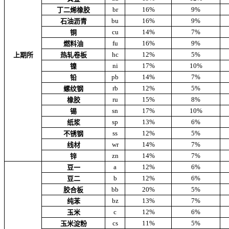
br
16%
9%
丁二烯橡胶
bu
16%
9%
石油沥青
cu
14%
7%
铜
fu
16%
9%
燃料油
hc
12%
5%
上期所
热轧卷板
ni
17%
10%
镍
pb
14%
7%
铅
rb
12%
5%
螺纹钢
ru
15%
8%
橡胶
sn
17%
10%
锡
sp
13%
6%
纸浆
ss
12%
5%
不锈钢
wr
14%
7%
线材
zn
14%
7%
锌
a
12%
6%
豆一
b
12%
6%
豆二
bb
20%
5%
胶合板
bz
13%
7%
纯苯
c
12%
6%
玉米
cs
11%
5%
玉米淀粉