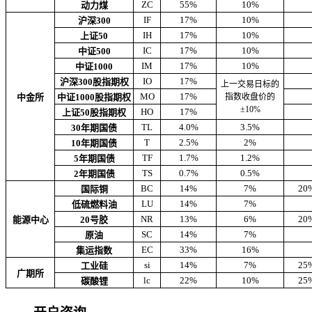
ZC
55%
10%
动力煤
IF
17%
10%
沪深300
IH
17%
10%
上证50
IC
17%
10%
中证500
IM
17%
10%
中证1000
IO
17%
沪深300股指期权
上一交易日标的
MO
17%
中金所
中证1000股指期权
指数收盘价的
±10%
HO
17%
上证50股指期权
TL
4.0%
3.5%
30年期国债
T
2.5%
2%
10年期国债
TF
1.7%
1.2%
5年期国债
TS
0.7%
0.5%
2年期国债
BC
14%
7%
20
国际铜
LU
14%
7%
低硫燃料油
NR
13%
6%
20
能源中心
20号胶
SC
14%
7%
原油
EC
33%
16%
集运指数
si
14%
7%
25
工业硅
广期所
lc
22%
10%
25
碳酸锂