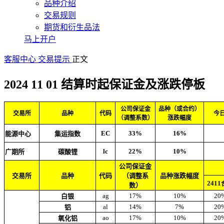
品种介绍
交易规则
期货和衍生品法
马上开户
客服中心
交易提示
正文
2024 11 01 结算时起保证金及涨跌停板
公司保证金
品种（或合约）
交易所
品种
代码
今
（调整系数）
涨跌幅度
EC
33%
16%
能源中心
集运指数
lc
22%
10%
广期所
碳酸锂
公司保证金
交易所
品种
代码
（调整系
品种涨跌幅度
241
数）
ag
17%
10%
20
白银
al
14%
7%
20
铝
ao
17%
10%
20
氧化铝