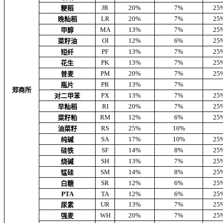
JR
20%
7%
25
粳稻
LR
20%
7%
25
晚籼稻
MA
13%
7%
25
甲醇
OI
12%
6%
25
菜籽油
PF
13%
7%
25
短纤
PK
13%
7%
25
花生
PM
20%
7%
25
普麦
PR
13%
7%
瓶片
郑商所
PX
13%
7%
25
对二甲苯
RI
20%
7%
25
早籼稻
RM
12%
6%
25
菜籽粕
RS
25%
10%
油菜籽
SA
17%
10%
25
纯碱
SF
14%
8%
25
硅铁
SH
13%
7%
25
烧碱
SM
14%
8%
25
锰硅
SR
12%
6%
25
白糖
PTA
TA
12%
6%
25
UR
13%
7%
25
尿素
WH
20%
7%
25
强麦