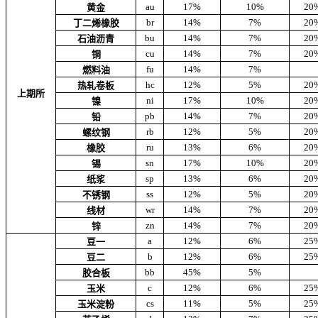
au
17%
10%
20
黄金
br
14%
7%
20
丁二烯橡胶
bu
14%
7%
20
石油沥青
cu
14%
7%
20
铜
fu
14%
7%
燃料油
hc
12%
5%
20
热轧卷板
上期所
ni
17%
10%
20
镍
pb
14%
7%
20
铅
rb
12%
5%
20
螺纹钢
ru
13%
6%
20
橡胶
sn
17%
10%
20
锡
sp
13%
6%
20
纸浆
ss
12%
5%
20
不锈钢
wr
14%
7%
20
线材
zn
14%
7%
20
锌
a
12%
6%
25
豆一
b
12%
6%
25
豆二
bb
45%
5%
胶合板
c
12%
6%
25
玉米
cs
11%
5%
25
玉米淀粉