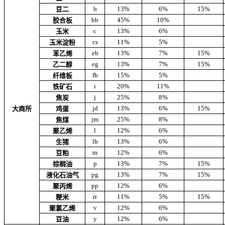
b
13%
6%
15%
豆二
bb
45%
10%
胶合板
c
13%
6%
玉米
cs
11%
5%
玉米淀粉
eb
13%
7%
15%
苯乙烯
eg
13%
7%
15%
乙二醇
fb
15%
5%
纤维板
i
20%
11%
铁矿石
j
25%
8%
焦炭
jd
13%
6%
15%
大商所
鸡蛋
jm
25%
8%
焦煤
l
12%
6%
聚乙烯
lh
13%
6%
生猪
m
12%
6%
豆粕
p
13%
7%
15%
棕榈油
pg
13%
7%
15%
液化石油气
pp
12%
6%
聚丙烯
rr
11%
5%
15%
粳米
v
12%
6%
聚氯乙烯
y
12%
6%
豆油