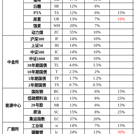
SR
12%
6%
白糖
PTA
TA
12%
6%
15%
UR
13%
7%
16%
尿素
WH
20%
7%
强麦
ZC
55%
10%
动力煤
IF
14%
10%
沪深300
IH
14%
10%
上证50
IC
14%
10%
中证500
IM
14%
10%
中证1000
中金所
TL
4.0%
3.5%
30年期国债
T
2.5%
2%
10年期国债
TF
1.7%
1.2%
5年期国债
TS
0.7%
0.5%
2年期国债
BC
13%
6%
15%
国际铜
低硫燃料油
LU
15%
8%
25%
20号胶
NR
13%
6%
15%
能源中心
原油
SC
15%
8%
25%
集运指数
EC
37%
20%
si
14%
7%
15%
工业硅
广期所
lc
24%
13%
30%
碳酸锂