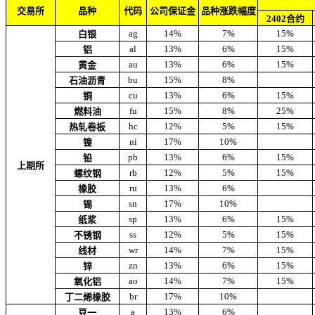
交易所
品种
代码
公司保证金
品种涨跌幅度
2402合约
ag
14%
7%
15%
白银
al
13%
6%
15%
铝
au
13%
6%
15%
黄金
bu
15%
8%
石油沥青
cu
13%
6%
15%
铜
fu
15%
8%
25%
燃料油
hc
12%
5%
15%
热轧卷板
ni
17%
10%
镍
pb
13%
6%
15%
铅
上期所
rb
12%
5%
15%
螺纹钢
ru
13%
6%
橡胶
sn
17%
10%
锡
sp
13%
6%
15%
纸浆
ss
12%
5%
15%
不锈钢
wr
14%
7%
15%
线材
zn
13%
6%
15%
锌
ao
14%
7%
15%
氧化铝
br
17%
10%
丁二烯橡胶
a
13%
6%
豆一