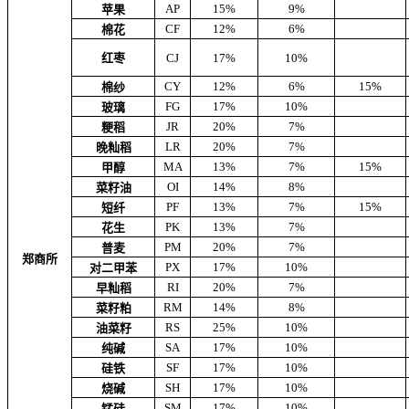
AP
15%
9%
苹果
CF
12%
6%
棉花
红枣
CJ
17%
10%
CY
12%
6%
15%
棉纱
FG
17%
10%
玻璃
JR
20%
7%
粳稻
LR
20%
7%
晚籼稻
MA
13%
7%
15%
甲醇
OI
14%
8%
菜籽油
PF
13%
7%
15%
短纤
PK
13%
7%
花生
PM
20%
7%
普麦
郑商所
PX
17%
10%
对二甲苯
RI
20%
7%
早籼稻
RM
14%
8%
菜籽粕
RS
25%
10%
油菜籽
SA
17%
10%
纯碱
SF
17%
10%
硅铁
SH
17%
10%
烧碱
SM
17%
10%
锰硅