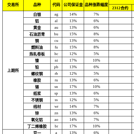
交易所
品种
代码
公司保证金
品种涨跌幅度
2312合约
ag
14%
7%
白银
al
13%
6%
铝
au
13%
6%
黄金
bu
15%
8%
石油沥青
cu
13%
6%
铜
fu
15%
8%
燃料油
hc
12%
5%
热轧卷板
ni
17%
10%
镍
pb
13%
6%
铅
上期所
rb
12%
5%
螺纹钢
ru
13%
6%
橡胶
sn
17%
10%
锡
sp
13%
6%
纸浆
ss
12%
5%
不锈钢
wr
14%
7%
线材
zn
13%
6%
锌
ao
14%
7%
氧化铝
br
17%
10%
丁二烯橡胶
a
13%
6%
豆一