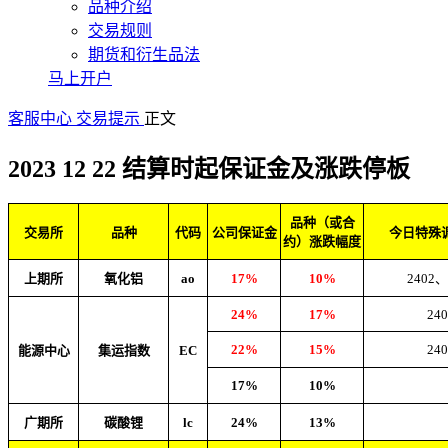
品种介绍
交易规则
期货和衍生品法
马上开户
客服中心
交易提示
正文
2023 12 22 结算时起保证金及涨跌停板
品种（或合
交易所
品种
代码
公司保证金
今日特殊
约）涨跌幅度
上期所
氧化铝
ao
17%
10%
2402、
24%
17%
240
22%
15%
240
能源中心
集运指数
EC
17%
10%
广期所
碳酸锂
lc
24%
13%