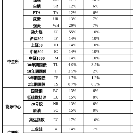
SR
12%
6%
白糖
PTA
TA
12%
6%
UR
13%
7%
尿素
WH
20%
7%
强麦
ZC
55%
10%
动力煤
IF
14%
10%
沪深300
IH
14%
10%
上证50
IC
14%
10%
中证500
IM
14%
10%
中证1000
中金所
TL
4.0%
3.5%
30年期国债
T
2.5%
2%
10年期国债
TF
1.7%
1.2%
5年期国债
TS
0.7%
0.5%
2年期国债
BC
13%
6%
国际铜
LU
15%
8%
低硫燃料油
NR
13%
6%
20号胶
能源中心
SC
15%
8%
原油
集运指数
EC
17%
10%
si
14%
7%
工业硅
广期所