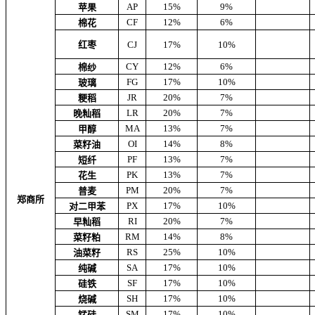
AP
15%
9%
苹果
CF
12%
6%
棉花
红枣
CJ
17%
10%
CY
12%
6%
棉纱
FG
17%
10%
玻璃
JR
20%
7%
粳稻
LR
20%
7%
晚籼稻
MA
13%
7%
甲醇
OI
14%
8%
菜籽油
PF
13%
7%
短纤
PK
13%
7%
花生
PM
20%
7%
普麦
郑商所
PX
17%
10%
对二甲苯
RI
20%
7%
早籼稻
RM
14%
8%
菜籽粕
RS
25%
10%
油菜籽
SA
17%
10%
纯碱
SF
17%
10%
硅铁
SH
17%
10%
烧碱
SM
17%
10%
锰硅