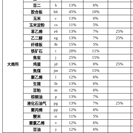
b
13%
6%
豆二
bb
45%
10%
胶合板
c
13%
6%
玉米
cs
11%
5%
玉米淀粉
eb
13%
7%
25%
苯乙烯
eg
13%
7%
25%
乙二醇
fb
15%
5%
纤维板
i
20%
11%
铁矿石
j
25%
15%
焦炭
jd
13%
6%
25%
大商所
鸡蛋
jm
25%
15%
焦煤
l
12%
6%
聚乙烯
lh
13%
6%
生猪
m
12%
6%
豆粕
p
13%
7%
棕榈油
pg
13%
7%
25%
液化石油气
pp
12%
6%
聚丙烯
rr
11%
5%
粳米
v
12%
6%
聚氯乙烯
y
12%
6%
豆油