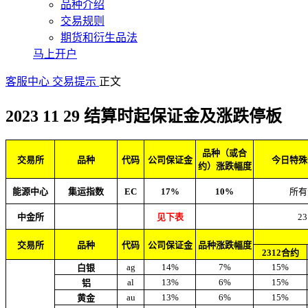
品种介绍
交易规则
期货和衍生品法
马上开户
客服中心
交易提示
正文
2023 11 29 结算时起保证金及涨跌停板
品种（或合
交易所
品种
代码
公司保证金
今日特殊
约）涨跌幅度
能源中心
集运指数
EC
17%
10%
所有
中金所
见下表
23
交易所
品种
代码
公司保证金
品种涨跌幅度
2312合约
ag
14%
7%
15%
白银
al
13%
6%
15%
铝
au
13%
6%
15%
黄金