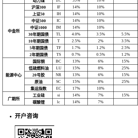
ZC
55%
10%
动力煤
IF
14%
10%
沪深300
IH
14%
10%
上证50
IC
14%
10%
中证500
IM
14%
10%
中证1000
中金所
TL
4.0%
3.5%
5.5%
30年期国债
T
2.5%
2%
3.5%
10年期国债
TF
1.7%
1.2%
2.5%
5年期国债
TS
0.7%
0.5%
1.2%
2年期国债
BC
13%
6%
15%
国际铜
LU
15%
8%
25%
低硫燃料油
NR
13%
6%
15%
能源中心
20号胶
SC
15%
8%
25%
原油
EC
17%
10%
集运指数
si
14%
7%
15%
工业硅
广期所
lc
14%
7%
碳酸锂
开户咨询