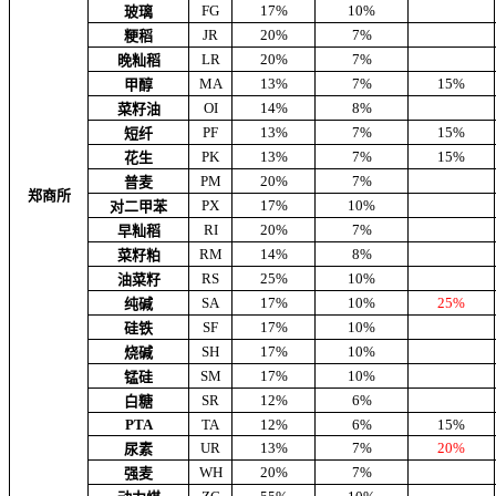
FG
17%
10%
玻璃
JR
20%
7%
粳稻
LR
20%
7%
晚籼稻
MA
13%
7%
15%
甲醇
OI
14%
8%
菜籽油
PF
13%
7%
15%
短纤
PK
13%
7%
15%
花生
PM
20%
7%
普麦
郑商所
PX
17%
10%
对二甲苯
RI
20%
7%
早籼稻
RM
14%
8%
菜籽粕
RS
25%
10%
油菜籽
SA
17%
10%
25%
纯碱
SF
17%
10%
硅铁
SH
17%
10%
烧碱
SM
17%
10%
锰硅
SR
12%
6%
白糖
PTA
TA
12%
6%
15%
UR
13%
7%
20%
尿素
WH
20%
7%
强麦