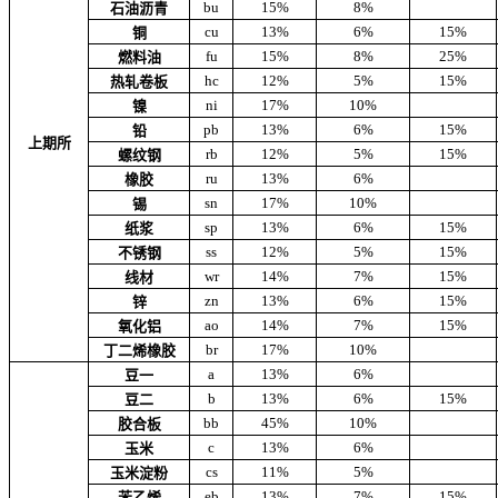
bu
15%
8%
石油沥青
cu
13%
6%
15%
铜
fu
15%
8%
25%
燃料油
hc
12%
5%
15%
热轧卷板
ni
17%
10%
镍
pb
13%
6%
15%
铅
上期所
rb
12%
5%
15%
螺纹钢
ru
13%
6%
橡胶
sn
17%
10%
锡
sp
13%
6%
15%
纸浆
ss
12%
5%
15%
不锈钢
wr
14%
7%
15%
线材
zn
13%
6%
15%
锌
ao
14%
7%
15%
氧化铝
br
17%
10%
丁二烯橡胶
a
13%
6%
豆一
b
13%
6%
15%
豆二
bb
45%
10%
胶合板
c
13%
6%
玉米
cs
11%
5%
玉米淀粉
eb
13%
7%
15%
苯乙烯