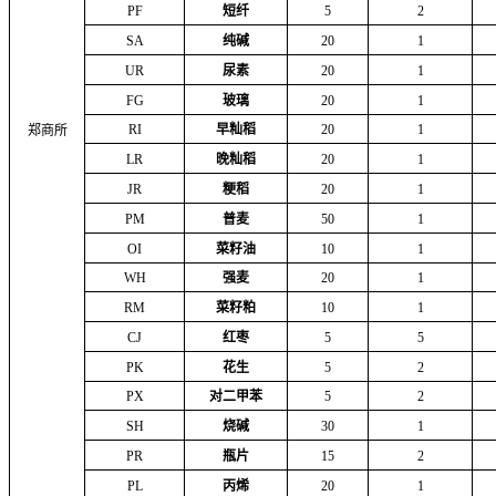
PF
短纤
5
2
SA
纯碱
20
1
UR
尿素
20
1
FG
玻璃
20
1
RI
早籼稻
20
1
郑商所
LR
晚籼稻
20
1
JR
粳稻
20
1
PM
普麦
50
1
OI
菜籽油
10
1
WH
强麦
20
1
RM
菜籽粕
10
1
CJ
红枣
5
5
PK
花生
5
2
PX
对二甲苯
5
2
SH
烧碱
30
1
PR
瓶片
15
2
PL
丙烯
20
1