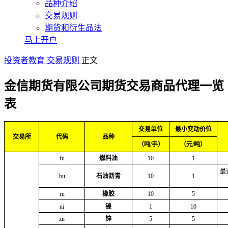
品种介绍
交易规则
期货和衍生品法
马上开户
投资者教育
交易规则
正文
金信期货有限公司期货交易商品代理一览
表
交易单位
最小变动价位
交易所
代码
品种
（吨/手）
（元/吨）
fu
燃料油
10
1
最
bu
石油沥青
10
1
ru
橡胶
10
5
ni
镍
1
10
zn
锌
5
5