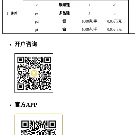
lc
碳酸锂
1
20
广期所
ps
多晶硅
3
5
pd
钯
1000克/手
0.05元/克
pt
铂
1000克/手
0.05元/克
开户咨询
官方APP