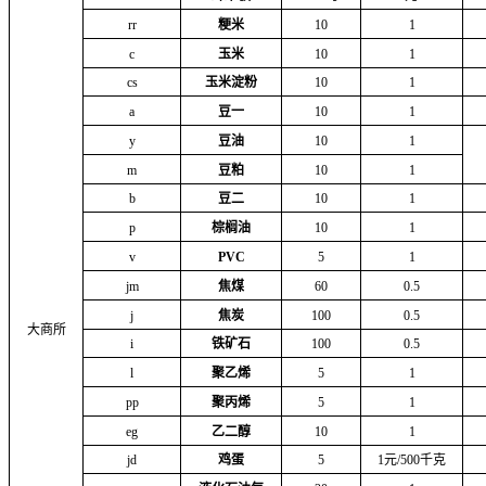
rr
粳米
10
1
c
玉米
10
1
cs
玉米淀粉
10
1
a
豆一
10
1
y
豆油
10
1
m
豆粕
10
1
b
豆二
10
1
p
棕榈油
10
1
v
PVC
5
1
jm
焦煤
60
0.5
j
焦炭
100
0.5
大商所
i
铁矿石
100
0.5
l
聚乙烯
5
1
pp
聚丙烯
5
1
eg
乙二醇
10
1
jd
鸡蛋
5
1元/500千克