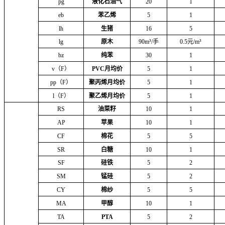
pg
液化石油气
20
1
eb
苯乙烯
5
1
lh
生猪
16
5
lg
原木
90m³/手
0.5元/m³
bz
纯苯
30
1
v（F）
PVC月均价
5
1
pp（F）
聚丙烯月均价
5
1
l（F）
聚乙烯月均价
5
1
RS
油菜籽
10
1
AP
苹果
10
1
CF
棉花
5
5
SR
白糖
10
1
SF
硅铁
5
2
SM
锰硅
5
2
CY
棉纱
5
5
MA
甲醇
10
1
TA
PTA
5
2