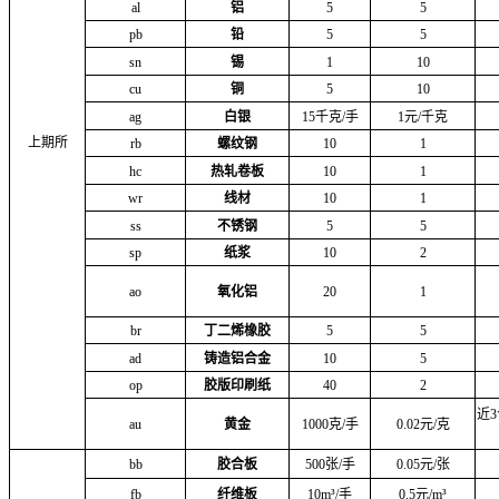
al
铝
5
5
pb
铅
5
5
sn
锡
1
10
cu
铜
5
10
ag
白银
15千克/手
1元/千克
上期所
rb
螺纹钢
10
1
hc
热轧卷板
10
1
wr
线材
10
1
ss
不锈钢
5
5
sp
纸浆
10
2
ao
氧化铝
20
1
br
丁二烯橡胶
5
5
ad
铸造铝合金
10
5
op
胶版印刷纸
40
2
近
au
黄金
1000克/手
0.02元/克
bb
胶合板
500张/手
0.05元/张
fb
纤维板
10m³/手
0.5元/m³