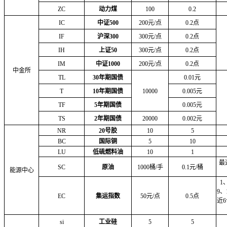
ZC
动力煤
100
0.2
IC
中证500
200元/点
0.2点
IF
沪深300
300元/点
0.2点
IH
上证50
300元/点
0.2点
IM
中证1000
200元/点
0.2点
中金所
TL
30年期国债
0.01元
T
10年期国债
10000
0.005元
TF
5年期国债
0.005元
TS
2年期国债
20000
0.002元
NR
20号胶
10
5
BC
国际铜
5
10
LU
低硫燃料油
10
1
最
SC
原油
1000桶/手
0.1元/桶
能源中心
1
9、
EC
集运指数
50元/点
0.5点
近
si
工业硅
5
5