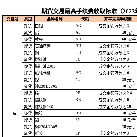
期货交易最高手续费收取标准（2023
交易所
类型
品种名称
代码
开平交易手续费
AG
3
期货
白银
成交金额万分之
AL
18
期货
铝
元/手
AU
60
期货
黄金
元/手
BU
6
期货
石油沥青
成交金额万分之
CU
3
期货
铜
成交金额万分之
FU
3
期货
燃料油
成交金额万分之
3
期货
燃料油2305
成交金额万分之
HC
6
期货
热轧卷板
成交金额万分之
NI
18
期货
镍
元/手
18
期货
镍2304/2305
元/手
PB
2.4
期货
铅
成交金额万分之
RB
6
期货
螺纹钢
成交金额万分之
18
期货
螺纹钢2401
成交金额万分之
RU
18
上海
期货
橡胶
元/手
SN
18
期货
锡
元/手
18
期货
锡2304/2305
元/手
SP
3
期货
纸浆
成交金额万分之