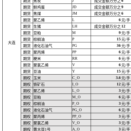
J
6
期货
焦炭
成交金额万分之
JD
9
期货
鲜鸡蛋
成交金额万分之
JM
6
期货
焦煤
成交金额万分之
L
6
期货
聚乙烯
元/手
LH
12
期货
生猪
成交金额万分之
M
9
期货
豆粕
元/手
P
15
期货
棕榈油
元/手
大连
PG
36
期货
液化石油气
元/手
PP
6
期货
聚丙烯
元/手
RR
6
期货
粳米
元/手
V
6
期货
聚氯乙烯
元/手
Y
15
期货
豆油
元/手
C_O
3.6
期权
玉米
元/手
I_O
12
期权
铁矿石
元/手
L_O
3
期权
聚乙烯
元/手
M_O
6
期权
豆粕
元/手
P_O
3
期权
棕榈油
元/手
PG_O
6
期权
液化石油气
元/手
PP_O
3
期权
聚丙烯
元/手
V_O
3
期权
聚氯乙烯
元/手
A_O
3
期权
黄大豆1号
元/手