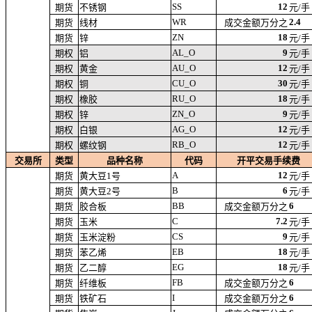
SS
12
期货
不锈钢
元/手
WR
2.4
期货
线材
成交金额万分之
ZN
18
期货
锌
元/手
AL_O
9
期权
铝
元/手
AU_O
12
期权
黄金
元/手
CU_O
30
期权
铜
元/手
RU_O
18
期权
橡胶
元/手
ZN_O
9
期权
锌
元/手
AG_O
12
期权
白银
元/手
RB_O
12
期权
螺纹钢
元/手
交易所
类型
品种名称
代码
开平交易手续费
A
12
期货
黄大豆1号
元/手
B
6
期货
黄大豆2号
元/手
BB
6
期货
胶合板
成交金额万分之
C
7.2
期货
玉米
元/手
CS
9
期货
玉米淀粉
元/手
EB
18
期货
苯乙烯
元/手
EG
18
期货
乙二醇
元/手
FB
6
期货
纤维板
成交金额万分之
I
6
期货
铁矿石
成交金额万分之