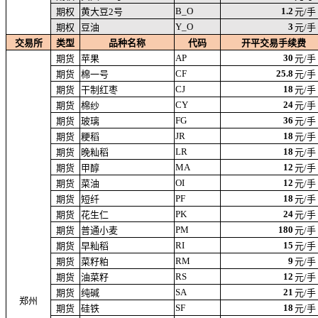
B_O
1.2
期权
黄大豆2号
元/手
Y_O
3
期权
豆油
元/手
交易所
类型
品种名称
代码
开平交易手续费
AP
30
期货
苹果
元/手
CF
25.8
期货
棉一号
元/手
CJ
18
期货
干制红枣
元/手
CY
24
期货
棉纱
元/手
FG
36
期货
玻璃
元/手
JR
18
期货
粳稻
元/手
LR
18
期货
晚籼稻
元/手
MA
12
期货
甲醇
元/手
OI
12
期货
菜油
元/手
PF
18
期货
短纤
元/手
PK
24
期货
花生仁
元/手
PM
180
期货
普通小麦
元/手
RI
15
期货
早籼稻
元/手
RM
9
期货
菜籽粕
元/手
RS
12
期货
油菜籽
元/手
SA
21
期货
纯碱
元/手
郑州
SF
18
期货
硅铁
元/手