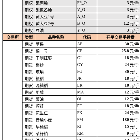
PP_O
3
期权
聚丙烯
元/手
V_O
3
期权
聚氯乙烯
元/手
A_O
3
期权
黄大豆1号
元/手
B_O
1.2
期权
黄大豆2号
元/手
Y_O
3
期权
豆油
元/手
交易所
类型
品种名称
代码
开平交易手续费
AP
30
期货
苹果
元/手
CF
25.8
期货
棉一号
元/手
CJ
18
期货
干制红枣
元/手
CY
24
期货
棉纱
元/手
FG
36
期货
玻璃
元/手
JR
18
期货
粳稻
元/手
LR
18
期货
晚籼稻
元/手
MA
12
期货
甲醇
元/手
OI
12
期货
菜油
元/手
PF
18
期货
短纤
元/手
PK
24
期货
花生仁
元/手
PM
180
期货
普通小麦
元/手
RI
15
期货
早籼稻
元/手
RM
9
期货
菜籽粕
元/手