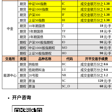
IC
1.38
期货
中证500指数
成交金额万分之
IM
1.38
期货
中证1000指数
成交金额万分之
IF
1.38
期货
沪深300
成交金额万分之
IH
1.38
期货
上证50指数
成交金额万分之
T
18
期货
10年期国债
元/手
中金
TF
18
期货
5年期国债
元/手
TS
18
期货
2年期国债
元/手
IO
90
期权
沪深300股指期权
元/手
MO
90
期权
中证1000股指期权
元/手
HO
90
期权
上证50股指期权
元/手
交易所
类型
品种名称
代码
开平交易手续费
BC
0.6
期货
阴极铜
成交金额万分之
LU
0.6
期货
低硫燃料油
成交金额万分之
NR
1.2
能源中心
期货
20号胶
成交金额万分之
SC
120
期货
原油
元/手
SC_O
60
期权
原油
元/手
开户咨询