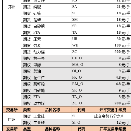
RS
12
期货
油菜籽
元/手
SA
21
郑州
期货
纯碱
元/手
SF
18
期货
硅铁
元/手
SM
18
期货
锰硅
元/手
SR
18
期货
白砂糖
元/手
PTA
TA
18
期货
元/手
UR
30
期货
尿素
元/手
WH
180
期货
强麦
元/手
ZC
900
期货
动力煤
元/手
CF_O
9
期权
棉一号
元/手
MA_O
3
期权
甲醇
元/手
OI_O
9
期权
菜油
元/手
PK_O
4.8
期权
花生仁
元/手
RM_O
4.8
期权
菜籽粕
元/手
SR_O
9
期权
白砂糖
元/手
PTA
TA_O
3
期权
元/手
ZC_O
900
期权
动力煤
元/手
交易所
类型
品种名称
代码
开平交易手续费
SI
6
期货
工业硅
成交金额万分之
广州
SI_O
12
期权
工业硅
元/手
交易所
类型
品种名称
代码
开平交易手续费