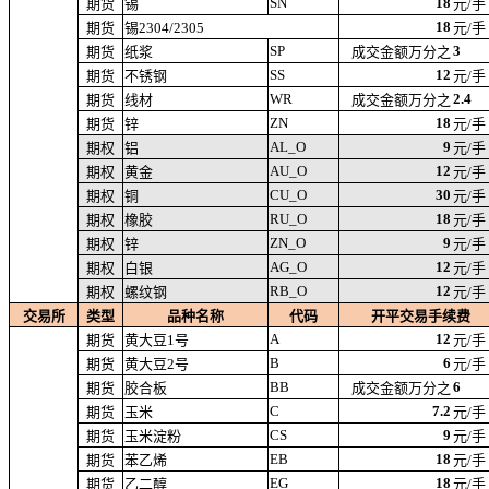
SN
18
期货
锡
元/手
18
期货
锡2304/2305
元/手
SP
3
期货
纸浆
成交金额万分之
SS
12
期货
不锈钢
元/手
WR
2.4
期货
线材
成交金额万分之
ZN
18
期货
锌
元/手
AL_O
9
期权
铝
元/手
AU_O
12
期权
黄金
元/手
CU_O
30
期权
铜
元/手
RU_O
18
期权
橡胶
元/手
ZN_O
9
期权
锌
元/手
AG_O
12
期权
白银
元/手
RB_O
12
期权
螺纹钢
元/手
交易所
类型
品种名称
代码
开平交易手续费
A
12
期货
黄大豆1号
元/手
B
6
期货
黄大豆2号
元/手
BB
6
期货
胶合板
成交金额万分之
C
7.2
期货
玉米
元/手
CS
9
期货
玉米淀粉
元/手
EB
18
期货
苯乙烯
元/手
EG
18
期货
乙二醇
元/手