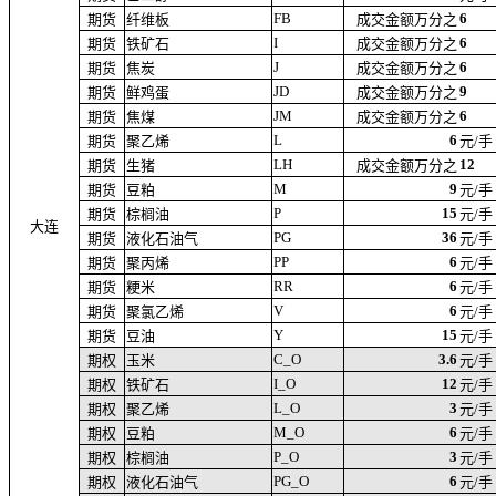
FB
6
期货
纤维板
成交金额万分之
I
6
期货
铁矿石
成交金额万分之
J
6
期货
焦炭
成交金额万分之
JD
9
期货
鲜鸡蛋
成交金额万分之
JM
6
期货
焦煤
成交金额万分之
L
6
期货
聚乙烯
元/手
LH
12
期货
生猪
成交金额万分之
M
9
期货
豆粕
元/手
P
15
期货
棕榈油
元/手
大连
PG
36
期货
液化石油气
元/手
PP
6
期货
聚丙烯
元/手
RR
6
期货
粳米
元/手
V
6
期货
聚氯乙烯
元/手
Y
15
期货
豆油
元/手
C_O
3.6
期权
玉米
元/手
I_O
12
期权
铁矿石
元/手
L_O
3
期权
聚乙烯
元/手
M_O
6
期权
豆粕
元/手
P_O
3
期权
棕榈油
元/手
PG_O
6
期权
液化石油气
元/手