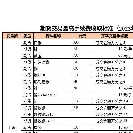
期货交易最高手续费收取标准（2023
交易所
类型
品种名称
代码
开平交易手续费
AG
3
期货
白银
成交金额万分之
AL
18
期货
铝
元/手
AU
60
期货
黄金
元/手
BU
6
期货
石油沥青
成交金额万分之
CU
3
期货
铜
成交金额万分之
FU
3
期货
燃料油
成交金额万分之
HC
6
期货
热轧卷板
成交金额万分之
NI
18
期货
镍
元/手
18
期货
镍2304/2305
元/手
PB
2.4
期货
铅
成交金额万分之
RB
6
期货
螺纹钢
成交金额万分之
12
期货
螺纹钢2310
成交金额万分之
12
期货
螺纹钢2401
成交金额万分之
RU
18
上海
期货
橡胶
元/手