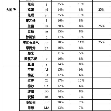
j
25%
15%
焦炭
jd
14%
8%
25%
大商所
鸡蛋
jm
25%
15%
焦煤
l
16%
8%
聚乙烯
lh
20%
8%
25%
生猪
m
15%
8%
豆粕
p
17%
10%
棕榈油
pg
18%
11%
25%
液化石油气
pp
16%
8%
聚丙烯
rr
11%
5%
粳米
v
16%
8%
聚氯乙烯
y
14%
8%
豆油
AP
15%
9%
苹果
CF
12%
6%
棉花
CJ
17%
10%
红枣
CY
12%
6%
棉纱
FG
14%
8%
玻璃
JR
20%
7%
粳稻
LR
20%
7%
晚籼稻
MA
13%
7%
甲醇