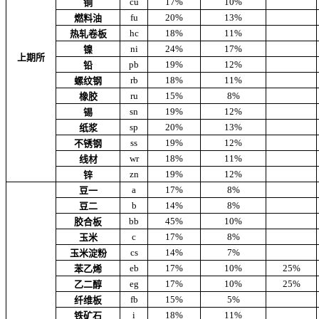
cu
17%
10%
铜
fu
20%
13%
燃料油
hc
18%
11%
热轧卷板
ni
24%
17%
镍
上期所
pb
19%
12%
铅
rb
18%
11%
螺纹钢
ru
15%
8%
橡胶
sn
19%
12%
锡
sp
20%
13%
纸浆
ss
19%
12%
不锈钢
wr
18%
11%
线材
zn
19%
12%
锌
a
17%
8%
豆一
b
14%
8%
豆二
bb
45%
10%
胶合板
c
17%
8%
玉米
cs
14%
7%
玉米淀粉
eb
17%
10%
25%
苯乙烯
eg
17%
10%
25%
乙二醇
fb
15%
5%
纤维板
i
18%
11%
铁矿石