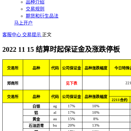
品种介绍
交易规则
期货和衍生品法
马上开户
客服中心
交易提示
正文
2022 11 15 结算时起保证金及涨跌停板
交易所
品种
代码
公司保证金
品种涨跌幅度
今日特殊
22
郑商所
见下表
交易所
品种
代码
公司保证金
品种涨跌幅度
2211合约
ag
17%
10%
白银
al
17%
10%
铝
au
15%
8%
黄金
bu
20%
13%
石油沥青