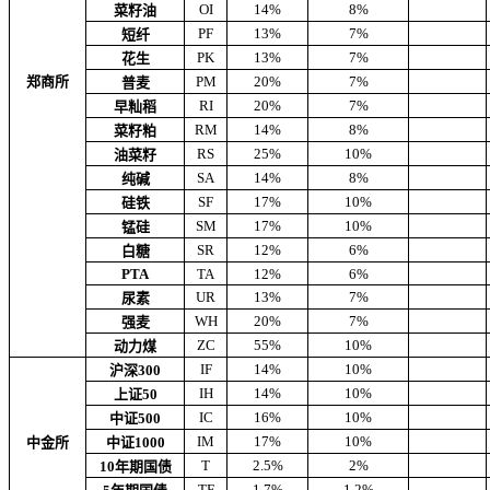
OI
14%
8%
菜籽油
PF
13%
7%
短纤
PK
13%
7%
花生
郑商所
PM
20%
7%
普麦
RI
20%
7%
早籼稻
RM
14%
8%
菜籽粕
RS
25%
10%
油菜籽
SA
14%
8%
纯碱
SF
17%
10%
硅铁
SM
17%
10%
锰硅
SR
12%
6%
白糖
PTA
TA
12%
6%
UR
13%
7%
尿素
WH
20%
7%
强麦
ZC
55%
10%
动力煤
IF
14%
10%
沪深300
IH
14%
10%
上证50
IC
16%
10%
中证500
IM
17%
10%
中金所
中证1000
T
2.5%
2%
10年期国债
TF
1.7%
1.2%