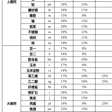
上期所
pb
19%
12%
铅
rb
18%
11%
螺纹钢
ru
15%
8%
橡胶
sn
19%
12%
锡
sp
20%
13%
纸浆
ss
19%
12%
不锈钢
wr
18%
11%
线材
zn
19%
12%
锌
a
17%
8%
豆一
b
14%
8%
豆二
bb
45%
10%
胶合板
c
17%
8%
玉米
cs
14%
7%
玉米淀粉
eb
17%
10%
25%
苯乙烯
eg
17%
10%
25%
乙二醇
fb
15%
5%
纤维板
i
18%
11%
铁矿石
j
25%
15%
焦炭
jd
14%
8%
25%
大商所
鸡蛋
jm
25%
15%
焦煤