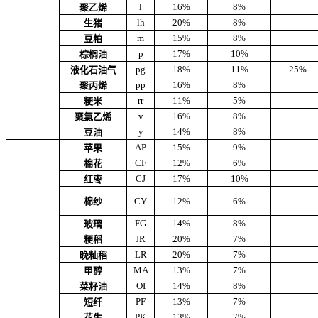
l
16%
8%
聚乙烯
lh
20%
8%
生猪
m
15%
8%
豆粕
p
17%
10%
棕榈油
pg
18%
11%
25%
液化石油气
pp
16%
8%
聚丙烯
rr
11%
5%
粳米
v
16%
8%
聚氯乙烯
y
14%
8%
豆油
AP
15%
9%
苹果
CF
12%
6%
棉花
CJ
17%
10%
红枣
棉纱
CY
12%
6%
FG
14%
8%
玻璃
JR
20%
7%
粳稻
LR
20%
7%
晚籼稻
MA
13%
7%
甲醇
OI
14%
8%
菜籽油
PF
13%
7%
短纤
PK
13%
7%
花生