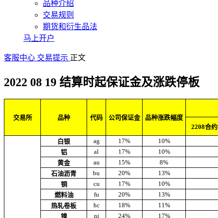
品种介绍
交易规则
期货和衍生品法
马上开户
客服中心
交易提示
正文
2022 08 19 结算时起保证金及涨跌停板
交易所
品种
代码
公司保证金
品种涨跌幅度
2208合约
ag
17%
10%
白银
al
17%
10%
铝
au
15%
8%
黄金
bu
20%
13%
石油沥青
cu
17%
10%
铜
fu
20%
13%
燃料油
hc
18%
11%
热轧卷板
ni
24%
17%
镍