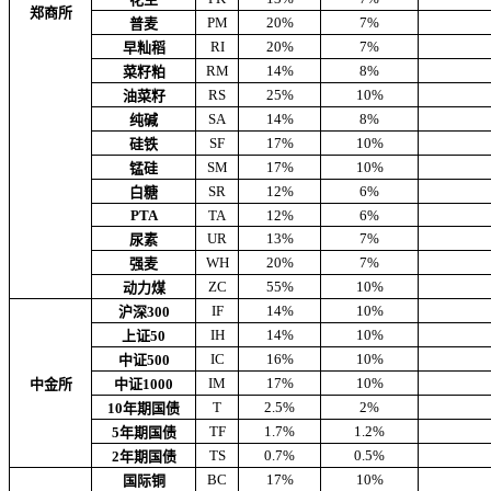
郑商所
PM
20%
7%
普麦
RI
20%
7%
早籼稻
RM
14%
8%
菜籽粕
RS
25%
10%
油菜籽
SA
14%
8%
纯碱
SF
17%
10%
硅铁
SM
17%
10%
锰硅
SR
12%
6%
白糖
PTA
TA
12%
6%
UR
13%
7%
尿素
WH
20%
7%
强麦
ZC
55%
10%
动力煤
IF
14%
10%
沪深300
IH
14%
10%
上证50
IC
16%
10%
中证500
IM
17%
10%
中金所
中证1000
T
2.5%
2%
10年期国债
TF
1.7%
1.2%
5年期国债
TS
0.7%
0.5%
2年期国债
BC
17%
10%
国际铜