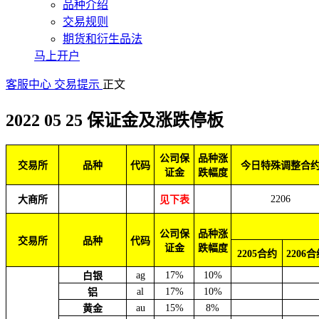
品种介绍
交易规则
期货和衍生品法
马上开户
客服中心
交易提示
正文
2022 05 25 保证金及涨跌停板
公司保
品种涨
交易所
品种
代码
今日特殊调整合
证金
跌幅度
2206
大商所
见下表
公司保
品种涨
交易所
品种
代码
证金
跌幅度
2205合约
2206
ag
17%
10%
白银
al
17%
10%
铝
au
15%
8%
黄金