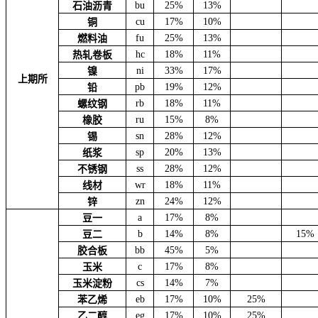
bu
25%
13%
石油沥青
cu
17%
10%
铜
fu
25%
13%
燃料油
hc
18%
11%
热轧卷板
ni
33%
17%
镍
上期所
pb
19%
12%
铅
rb
18%
11%
螺纹钢
ru
15%
8%
橡胶
sn
28%
12%
锡
sp
20%
13%
纸浆
ss
28%
12%
不锈钢
wr
18%
11%
线材
zn
24%
12%
锌
a
17%
8%
豆一
b
14%
8%
15%
豆二
bb
45%
5%
胶合板
c
17%
8%
玉米
cs
14%
7%
玉米淀粉
eb
17%
10%
25%
苯乙烯
eg
17%
10%
25%
乙二醇