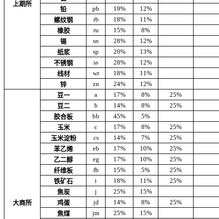
上期所
pb
19%
12%
铅
rb
18%
11%
螺纹钢
ru
15%
8%
橡胶
sn
28%
12%
锡
sp
20%
13%
纸浆
ss
28%
12%
不锈钢
wr
18%
11%
线材
zn
24%
12%
锌
a
17%
8%
25%
豆一
b
14%
8%
25%
豆二
bb
45%
5%
胶合板
c
17%
8%
25%
玉米
cs
14%
7%
25%
玉米淀粉
eb
17%
10%
25%
苯乙烯
eg
17%
10%
25%
乙二醇
fb
15%
5%
25%
纤维板
i
18%
11%
25%
铁矿石
j
25%
15%
焦炭
jd
14%
8%
25%
大商所
鸡蛋
jm
25%
15%
焦煤