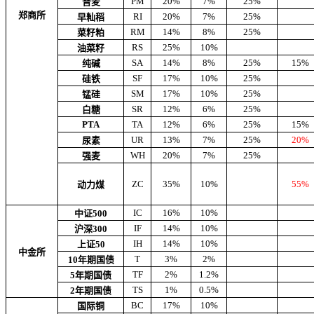
PM
20%
7%
25%
普麦
郑商所
RI
20%
7%
25%
早籼稻
RM
14%
8%
25%
菜籽粕
RS
25%
10%
油菜籽
SA
14%
8%
25%
15%
纯碱
SF
17%
10%
25%
硅铁
SM
17%
10%
25%
锰硅
SR
12%
6%
25%
白糖
PTA
TA
12%
6%
25%
15%
UR
13%
7%
25%
20%
尿素
WH
20%
7%
25%
强麦
ZC
35%
10%
55%
动力煤
IC
16%
10%
中证500
IF
14%
10%
沪深300
IH
14%
10%
上证50
中金所
T
3%
2%
10年期国债
TF
2%
1.2%
5年期国债
TS
1%
0.5%
2年期国债
BC
17%
10%
国际铜