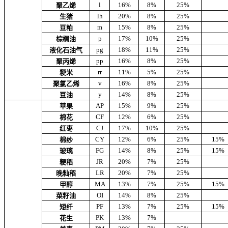
l
16%
8%
25%
聚乙烯
lh
20%
8%
25%
生猪
m
15%
8%
25%
豆粕
p
17%
10%
25%
棕榈油
pg
18%
11%
25%
液化石油气
pp
16%
8%
25%
聚丙烯
rr
11%
5%
25%
粳米
v
16%
8%
25%
聚氯乙烯
y
14%
8%
25%
豆油
AP
15%
9%
25%
苹果
CF
12%
6%
25%
棉花
CJ
17%
10%
25%
红枣
CY
12%
6%
25%
15%
棉纱
FG
14%
8%
25%
15%
玻璃
JR
20%
7%
25%
粳稻
LR
20%
7%
25%
晚籼稻
MA
13%
7%
25%
15%
甲醇
OI
14%
8%
25%
菜籽油
PF
13%
7%
25%
15%
短纤
PK
13%
7%
花生