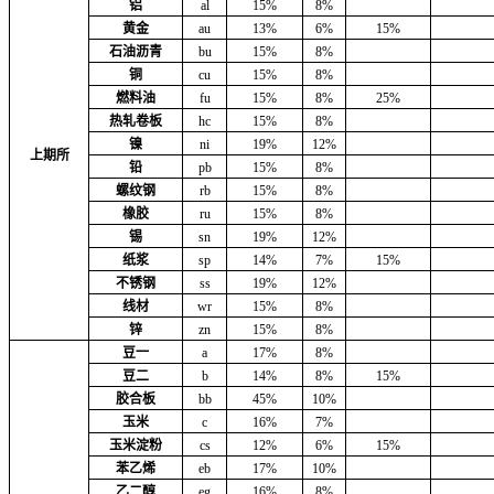
铝
al
15%
8%
黄金
au
13%
6%
15%
石油沥青
bu
15%
8%
铜
cu
15%
8%
燃料油
fu
15%
8%
25%
热轧卷板
hc
15%
8%
镍
ni
19%
12%
上期所
铅
pb
15%
8%
螺纹钢
rb
15%
8%
橡胶
ru
15%
8%
锡
sn
19%
12%
纸浆
sp
14%
7%
15%
不锈钢
ss
19%
12%
线材
wr
15%
8%
锌
zn
15%
8%
豆一
a
17%
8%
豆二
b
14%
8%
15%
胶合板
bb
45%
10%
玉米
c
16%
7%
玉米淀粉
cs
12%
6%
15%
苯乙烯
eb
17%
10%
乙二醇
eg
16%
8%