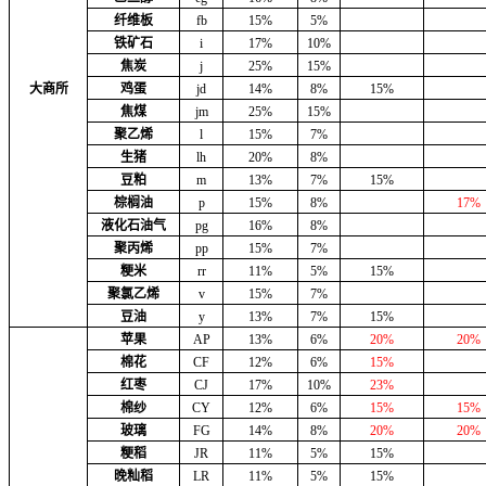
纤维板
fb
15%
5%
铁矿石
i
17%
10%
焦炭
j
25%
15%
大商所
鸡蛋
jd
14%
8%
15%
焦煤
jm
25%
15%
聚乙烯
l
15%
7%
生猪
lh
20%
8%
豆粕
m
13%
7%
15%
棕榈油
p
15%
8%
17%
液化石油气
pg
16%
8%
聚丙烯
pp
15%
7%
粳米
rr
11%
5%
15%
聚氯乙烯
v
15%
7%
豆油
y
13%
7%
15%
苹果
AP
13%
6%
20%
20%
棉花
CF
12%
6%
15%
红枣
CJ
17%
10%
23%
棉纱
CY
12%
6%
15%
15%
玻璃
FG
14%
8%
20%
20%
粳稻
JR
11%
5%
15%
晚籼稻
LR
11%
5%
15%