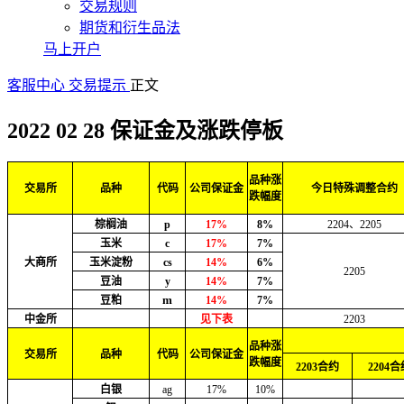
交易规则
期货和衍生品法
马上开户
客服中心
交易提示
正文
2022 02 28 保证金及涨跌停板
品种涨
交易所
品种
代码
公司保证金
今日特殊调整合约
跌幅度
棕榈油
p
17%
8%
2204、2205
玉米
c
17%
7%
大商所
玉米淀粉
cs
14%
6%
2205
豆油
y
14%
7%
m
豆粕
14%
7%
中金所
见下表
2203
品种涨
交易所
品种
代码
公司保证金
跌幅度
2203合约
2204合
白银
ag
17%
10%