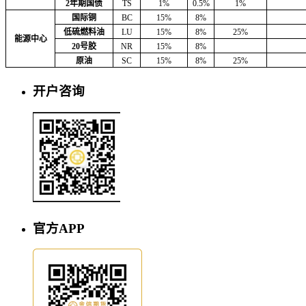
2年期国债
TS
1%
0.5%
1%
国际铜
BC
15%
8%
低硫燃料油
LU
15%
8%
25%
能源中心
20号胶
NR
15%
8%
原油
SC
15%
8%
25%
开户咨询
官方APP