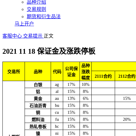
品种介绍
交易规则
期货和衍生品法
马上开户
客服中心
交易提示
正文
2021 11 18 保证金及涨跌停板
品种
公司保
交易所
品种
代码
涨跌
证金
2111合约
2112合约
幅度
ag
17%
10%
白银
al
15%
8%
铝
au
13%
6%
15%
黄金
bu
15%
8%
石油沥青
cu
15%
8%
铜
fu
15%
8%
20%
燃料油
hc
15%
8%
热轧卷板
ni
15%
8%
镍