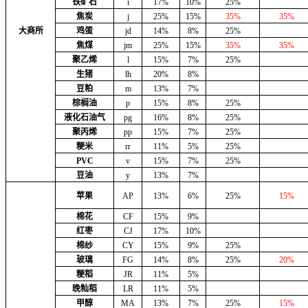
铁矿石
i
17%
10%
25%
焦炭
j
25%
15%
35%
35%
大商所
鸡蛋
jd
14%
8%
25%
焦煤
jm
25%
15%
35%
35%
聚乙烯
l
15%
7%
25%
生猪
lh
20%
8%
豆粕
m
13%
7%
棕榈油
p
15%
8%
25%
液化石油气
pg
16%
8%
25%
聚丙烯
pp
15%
7%
25%
粳米
rr
11%
5%
25%
PVC
v
15%
7%
25%
豆油
y
13%
7%
苹果
AP
13%
6%
25%
15%
棉花
CF
15%
9%
红枣
CJ
17%
10%
棉纱
CY
15%
9%
25%
玻璃
FG
14%
8%
25%
20%
粳稻
JR
11%
5%
晚籼稻
LR
11%
5%
甲醇
MA
13%
7%
25%
15%