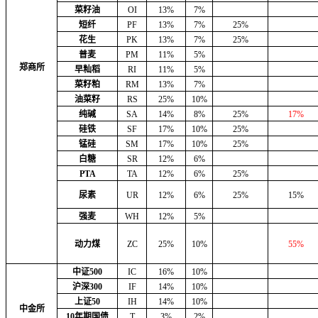
菜籽油
OI
13%
7%
短纤
PF
13%
7%
25%
花生
PK
13%
7%
25%
普麦
PM
11%
5%
郑商所
早籼稻
RI
11%
5%
菜籽粕
RM
13%
7%
油菜籽
RS
25%
10%
纯碱
SA
14%
8%
25%
17%
硅铁
SF
17%
10%
25%
锰硅
SM
17%
10%
25%
白糖
SR
12%
6%
PTA
TA
12%
6%
25%
尿素
UR
12%
6%
25%
15%
强麦
WH
12%
5%
动力煤
ZC
25%
10%
55%
中证500
IC
16%
10%
沪深300
IF
14%
10%
上证50
IH
14%
10%
中金所
10年期国债
T
3%
2%