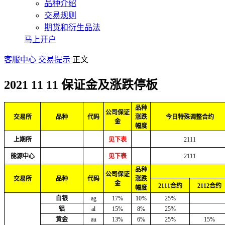
品种介绍
交易规则
期货和衍生品法
马上开户
客服中心
交易提示
正文
2021 11 11 保证金及涨跌停板
品种
公司保证
交易所
品种
代码
涨跌
今日特殊调整合约
金
幅度
上期所
见下表
2111
能源中心
见下表
2111
品种
公司保证
交易所
品种
代码
涨跌
金
2111合约
2112合约
幅度
白银
ag
17%
10%
25%
铝
al
15%
8%
25%
黄金
au
13%
6%
25%
15%