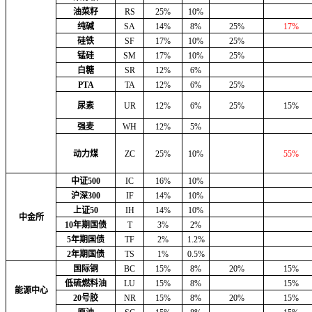
油菜籽
RS
25%
10%
纯碱
SA
14%
8%
25%
17%
硅铁
SF
17%
10%
25%
锰硅
SM
17%
10%
25%
白糖
SR
12%
6%
PTA
TA
12%
6%
25%
尿素
UR
12%
6%
25%
15%
强麦
WH
12%
5%
动力煤
ZC
25%
10%
55%
中证500
IC
16%
10%
沪深300
IF
14%
10%
上证50
IH
14%
10%
中金所
10年期国债
T
3%
2%
5年期国债
TF
2%
1.2%
2年期国债
TS
1%
0.5%
国际铜
BC
15%
8%
20%
15%
低硫燃料油
LU
15%
8%
15%
能源中心
20号胶
NR
15%
8%
20%
15%