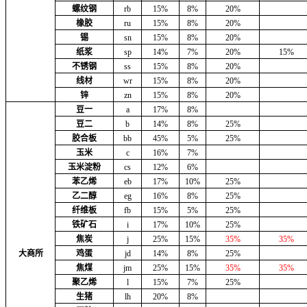
螺纹钢
rb
15%
8%
20%
橡胶
ru
15%
8%
20%
锡
sn
15%
8%
20%
纸浆
sp
14%
7%
20%
15%
不锈钢
ss
15%
8%
20%
线材
wr
15%
8%
20%
锌
zn
15%
8%
20%
豆一
a
17%
8%
豆二
b
14%
8%
25%
胶合板
bb
45%
5%
25%
玉米
c
16%
7%
玉米淀粉
cs
12%
6%
苯乙烯
eb
17%
10%
25%
乙二醇
eg
16%
8%
25%
纤维板
fb
15%
5%
25%
铁矿石
i
17%
10%
25%
焦炭
j
25%
15%
35%
35%
大商所
鸡蛋
jd
14%
8%
25%
焦煤
jm
25%
15%
35%
35%
聚乙烯
l
15%
7%
25%
生猪
lh
20%
8%