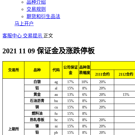
品种介绍
交易规则
期货和衍生品法
马上开户
客服中心
交易提示
正文
2021 11 09 保证金及涨跌停板
公司保证
品种涨
交易所
品种
代码
金
跌幅度
2111合约
2112合约
白银
ag
17%
10%
20%
铝
al
15%
8%
20%
黄金
au
13%
6%
20%
15%
石油沥青
bu
15%
8%
20%
铜
cu
15%
8%
20%
燃料油
fu
15%
8%
热轧卷板
hc
15%
8%
20%
镍
ni
15%
8%
20%
上期所
铅
pb
15%
8%
20%