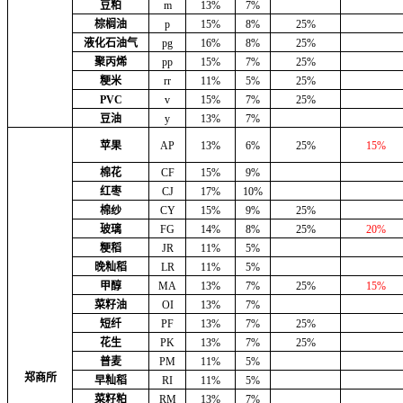
豆粕
m
13%
7%
棕榈油
p
15%
8%
25%
液化石油气
pg
16%
8%
25%
聚丙烯
pp
15%
7%
25%
粳米
rr
11%
5%
25%
PVC
v
15%
7%
25%
豆油
y
13%
7%
苹果
AP
13%
6%
25%
15%
棉花
CF
15%
9%
红枣
CJ
17%
10%
棉纱
CY
15%
9%
25%
玻璃
FG
14%
8%
25%
20%
粳稻
JR
11%
5%
晚籼稻
LR
11%
5%
甲醇
MA
13%
7%
25%
15%
菜籽油
OI
13%
7%
短纤
PF
13%
7%
25%
花生
PK
13%
7%
25%
普麦
PM
11%
5%
郑商所
早籼稻
RI
11%
5%
菜籽粕
RM
13%
7%