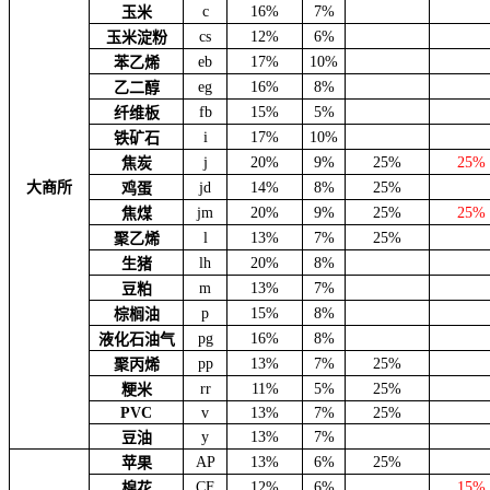
c
16%
7%
玉米
cs
12%
6%
玉米淀粉
eb
17%
10%
苯乙烯
eg
16%
8%
乙二醇
fb
15%
5%
纤维板
i
17%
10%
铁矿石
j
20%
9%
25%
25%
焦炭
大商所
jd
14%
8%
25%
鸡蛋
jm
20%
9%
25%
25%
焦煤
l
13%
7%
25%
聚乙烯
lh
20%
8%
生猪
m
13%
7%
豆粕
p
15%
8%
棕榈油
pg
16%
8%
液化石油气
pp
13%
7%
25%
聚丙烯
rr
11%
5%
25%
粳米
PVC
v
13%
7%
25%
y
13%
7%
豆油
AP
13%
6%
25%
苹果
CF
12%
6%
15%
棉花