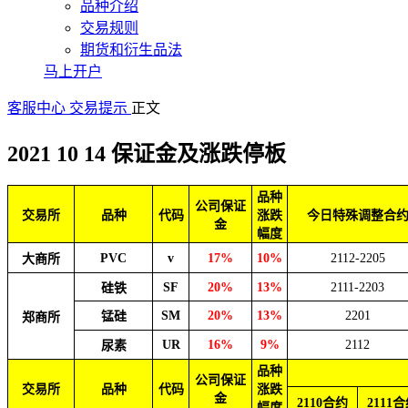
品种介绍
交易规则
期货和衍生品法
马上开户
客服中心
交易提示
正文
2021 10 14 保证金及涨跌停板
品种
公司保证
交易所
品种
代码
涨跌
今日特殊调整合
金
幅度
PVC
v
17%
10%
2112-2205
大商所
SF
20%
13%
2111-2203
硅铁
SM
20%
13%
2201
锰硅
郑商所
UR
16%
9%
2112
尿素
品种
公司保证
交易所
品种
代码
涨跌
金
2110合约
2111
幅度