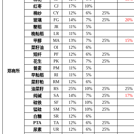
CJ
17%
10%
红枣
CY
12%
6%
25%
棉纱
FG
14%
7%
25%
20%
玻璃
JR
11%
5%
粳稻
LR
11%
5%
晚籼稻
MA
13%
7%
25%
15%
甲醇
OI
12%
6%
菜籽油
PF
12%
6%
25%
短纤
PK
13%
7%
25%
花生
PM
11%
5%
普麦
郑商所
RI
11%
5%
早籼稻
RM
12%
6%
菜籽粕
RS
25%
10%
25%
25%
油菜籽
SA
14%
7%
25%
17%
纯碱
SF
17%
10%
25%
硅铁
SM
17%
10%
25%
锰硅
SR
12%
6%
白糖
PTA
TA
12%
6%
25%
UR
12%
6%
25%
尿素