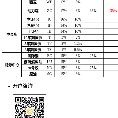
WH
12%
5%
强麦
ZC
17%
8%
35%
35%
动力煤
IC
16%
10%
中证500
IF
14%
10%
沪深300
IH
14%
10%
上证50
中金所
T
3%
2%
10年期国债
TF
2%
1.2%
5年期国债
TS
1%
0.5%
2年期国债
BC
15%
8%
25%
国际铜
LU
15%
8%
低硫燃料油
能源中心
NR
15%
8%
25%
20号胶
SC
15%
8%
原油
开户咨询