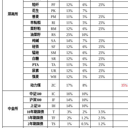
短纤
PF
12%
6%
25%
花生
PK
13%
7%
郑商所
普麦
PM
11%
5%
25%
早籼稻
RI
11%
5%
25%
菜籽粕
RM
12%
6%
25%
油菜籽
RS
25%
10%
纯碱
SA
14%
7%
25%
硅铁
SF
12%
6%
25%
锰硅
SM
12%
6%
25%
白糖
SR
12%
6%
25%
PTA
TA
11%
5%
25%
尿素
UR
12%
6%
25%
强麦
WH
12%
5%
25%
动力煤
ZC
17%
8%
35%
中证500
IC
16%
10%
沪深300
IF
14%
10%
上证50
IH
14%
10%
中金所
10年期国债
T
3%
2%
3.5%
5年期国债
TF
2%
1.2%
2.5%
2年期国债
TS
1%
0.5%
1.2%