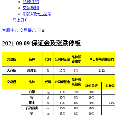
品种介绍
交易规则
期货和衍生品法
马上开户
客服中心
交易提示
正文
2021 09 09 保证金及涨跌停板
品种涨
交易所
品种
代码
公司保证金
今日特殊调整合约
跌幅度
大商所
纤维板
fb
15%
8%
2112
品种涨
交易所
品种
代码
公司保证金
跌幅度
2109合约
2110
白银
ag
17%
10%
20%
铝
al
15%
8%
20%
黄金
au
13%
6%
20%
15%
石油沥青
bu
15%
8%
20%
铜
cu
15%
8%
20%