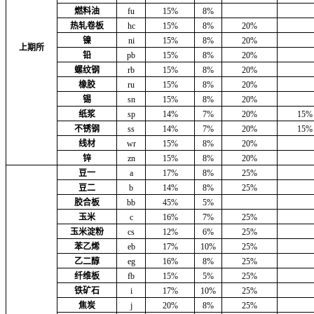
燃料油
fu
15%
8%
热轧卷板
hc
15%
8%
20%
镍
ni
15%
8%
20%
上期所
铅
pb
15%
8%
20%
螺纹钢
rb
15%
8%
20%
橡胶
ru
15%
8%
20%
锡
sn
15%
8%
20%
纸浆
sp
14%
7%
20%
15%
不锈钢
ss
14%
7%
20%
15%
线材
wr
15%
8%
20%
锌
zn
15%
8%
20%
豆一
a
17%
8%
25%
豆二
b
14%
8%
25%
胶合板
bb
45%
5%
玉米
c
16%
7%
25%
玉米淀粉
cs
12%
6%
25%
苯乙烯
eb
17%
10%
25%
乙二醇
eg
16%
8%
25%
纤维板
fb
15%
5%
25%
铁矿石
i
17%
10%
25%
焦炭
j
20%
8%
25%