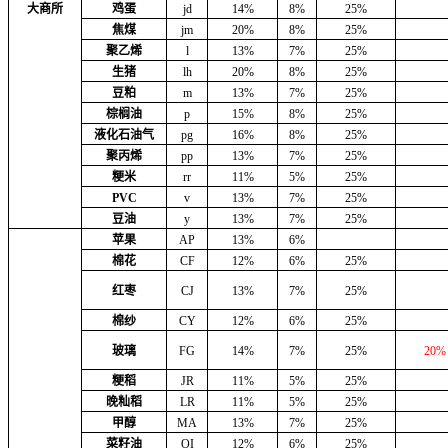
大商所
鸡蛋
jd
14%
8%
25%
焦煤
jm
20%
8%
25%
聚乙烯
l
13%
7%
25%
生猪
lh
20%
8%
25%
豆粕
m
13%
7%
25%
棕榈油
p
15%
8%
25%
液化石油气
pg
16%
8%
25%
聚丙烯
pp
13%
7%
25%
粳米
rr
11%
5%
25%
PVC
v
13%
7%
25%
豆油
y
13%
7%
25%
苹果
AP
13%
6%
棉花
CF
12%
6%
25%
红枣
CJ
13%
7%
25%
棉纱
CY
12%
6%
25%
玻璃
FG
14%
7%
25%
20%
粳稻
JR
11%
5%
25%
晚籼稻
LR
11%
5%
25%
甲醇
MA
13%
7%
25%
菜籽油
OI
12%
6%
25%