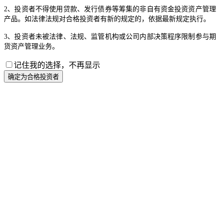
2、投资者不得使用贷款、发行债券等筹集的非自有资金投资资产管理
产品。如法律法规对合格投资者有新的规定的，依据最新规定执行。
3、投资者未被法律、法规、监管机构或公司内部决策程序限制参与期
货资产管理业务。
记住我的选择，不再显示
确定为合格投资者