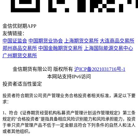
金信优财期APP
友情链接：
中国证监会
中国期货业协会
上海期货交易所
大连商品交易所
郑州商品交易所
中国金融期货交易所
上海国际能源交易中心
广州期货交易所
金信期货有限公司 版权所有
沪ICP备2021031716号-1
本网站支持IPv6访问
投资者适当性鉴定
投资者符合期货公司资产管理业务合格投资者相关标准，满足以下要
求：
1、符合《证券期货经营机构私募资产管理计划运作管理规定》第三条
规定的“合格投资者”是指具备相应风险识别能力和风险承担能力，投资
于单只资产管理产品不低于一定金额且符合下列条件的自然人和法人
或者其他组织。