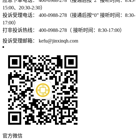
应急下单电话：
400-0988-278（接通后按“2” 接听时间：8:45-
15:00、20:30-2:30）
投诉受理电话：
400-0988-278（接通后按“0” 接听时间：8:30-
17:00）
打非投诉热线：
400-0988-278（ 接听时间：8:30-17:00）
投诉受理邮箱：
kefu@jinxinqh.com
官方微信