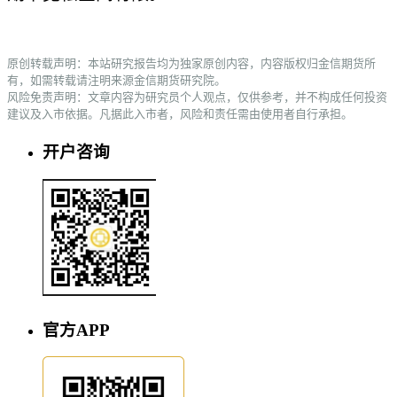
原创转载声明：本站研究报告均为独家原创内容，内容版权归金信期货所
有，如需转载请注明来源金信期货研究院。
风险免责声明：文章内容为研究员个人观点，仅供参考，并不构成任何投资
建议及入市依据。凡据此入市者，风险和责任需由使用者自行承担。
开户咨询
官方APP