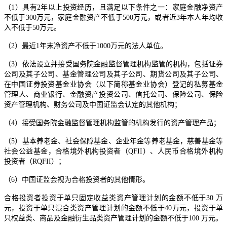
（1）具有2年以上投资经历，且满足以下条件之一：家庭金融净资产
不低于300万元，家庭金融资产不低于500万元，或者近3年本人年均收
入不低于50万元。
（2）最近1年末净资产不低于1000万元的法人单位。
（3）依法设立并接受国务院金融监督管理机构监管的机构，包括证券
公司及其子公司、基金管理公司及其子公司、期货公司及其子公司、
在中国证券投资基金业协会（以下简称基金业协会）登记的私募基金
管理人、商业银行、金融资产投资公司、信托公司、保险公司、保险
资产管理机构、财务公司及中国证监会认定的其他机构；
（4）接受国务院金融监督管理机构监管的机构发行的资产管理产品；
（5）基本养老金、社会保障基金、企业年金等养老基金，慈善基金等
社会公益基金，合格境外机构投资者（QFII）、人民币合格境外机构
投资者（RQFII）；
（6）中国证监会视为合格投资者的其他情形。
合格投资者投资于单只固定收益类资产管理计划的金额不低于30 万
元，投资于单只混合类资产管理计划的金额不低于40万元，投资于单
只权益类、商品及金融衍生品类资产管理计划的金额不低于100 万元。