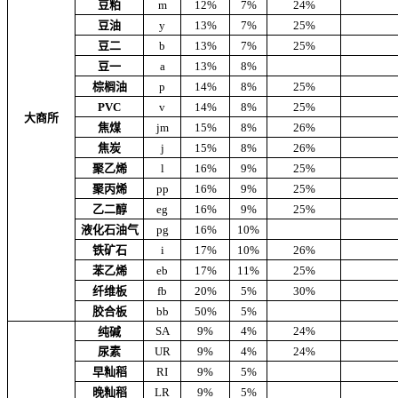
豆粕
m
12%
7%
24%
豆油
y
13%
7%
25%
豆二
b
13%
7%
25%
豆一
a
13%
8%
棕榈油
p
14%
8%
25%
PVC
v
14%
8%
25%
大商所
焦煤
jm
15%
8%
26%
焦炭
j
15%
8%
26%
聚乙烯
l
16%
9%
25%
聚丙烯
pp
16%
9%
25%
乙二醇
eg
16%
9%
25%
液化石油气
pg
16%
10%
铁矿石
i
17%
10%
26%
苯乙烯
eb
17%
11%
25%
纤维板
fb
20%
5%
30%
胶合板
bb
50%
5%
SA
9%
4%
24%
纯碱
尿素
UR
9%
4%
24%
早籼稻
RI
9%
5%
晚籼稻
LR
9%
5%