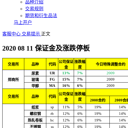
品种介绍
交易规则
期货和衍生品法
马上开户
客服中心
交易提示
正文
2020 08 11 保证金及涨跌停板
公司保证
涨跌幅
交易所
品种
代码
今日特殊调整合约
金
度
UR
13%
7%
2009
尿素
FG
15%
7%
2009
郑商所
玻璃
MA
16%
6%
2009
甲醇
公司保证
涨跌幅
交易所
品种
代码
金
度
2008合约
2009合
sp
11%
5%
19%
14%
纸浆
螺纹钢
rb
12%
6%
19%
14%
热轧卷板
hc
12%
6%
19%
14%
不锈钢
ss
12%
6%
19%
14%