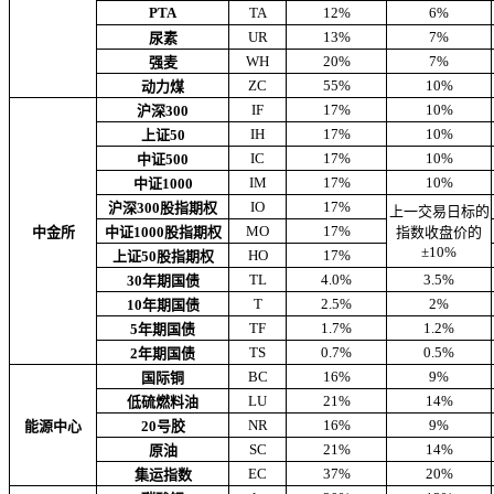
PTA
TA
12%
6%
UR
13%
7%
尿素
WH
20%
7%
强麦
ZC
55%
10%
动力煤
IF
17%
10%
沪深300
IH
17%
10%
上证50
IC
17%
10%
中证500
IM
17%
10%
中证1000
IO
17%
沪深300股指期权
上一交易日标的
MO
17%
中金所
中证1000股指期权
指数收盘价的
±10%
HO
17%
上证50股指期权
TL
4.0%
3.5%
30年期国债
T
2.5%
2%
10年期国债
TF
1.7%
1.2%
5年期国债
TS
0.7%
0.5%
2年期国债
BC
16%
9%
国际铜
LU
21%
14%
低硫燃料油
NR
16%
9%
能源中心
20号胶
SC
21%
14%
原油
EC
37%
20%
集运指数