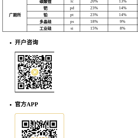
lc
20%
13%
碳酸锂
pd
23%
14%
钯
pt
23%
14%
广期所
铂
ps
18%
9%
多晶硅
si
15%
8%
工业硅
开户咨询
官方APP