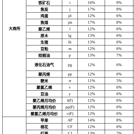
i
16%
9%
铁矿石
j
17%
8%
焦炭
jd
12%
6%
鸡蛋
jm
17%
8%
焦煤
大商所
l
12%
6%
聚乙烯
lg
13%
6%
原木
lh
13%
6%
生猪
m
12%
6%
豆粕
p
13%
7%
棕榈油
液化石油气
pg
12%
6%
pp
12%
6%
聚丙烯
rr
11%
5%
粳米
v
12%
6%
聚氯乙烯
y
12%
6%
豆油
l(F)
12%
6%
聚乙烯月均价
pp(F)
12%
6%
聚丙烯月均价
v(F)
12%
6%
聚氯乙烯月均价
AP
14%
8%
苹果
CF
12%
6%
棉花
CJ
13%
7%
红枣