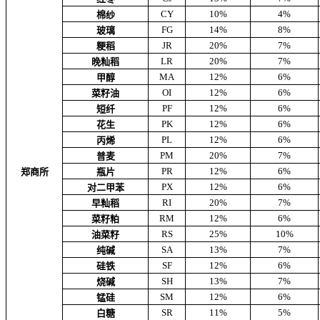
CY
10%
4%
棉纱
FG
14%
8%
玻璃
JR
20%
7%
粳稻
LR
20%
7%
晚籼稻
MA
12%
6%
甲醇
OI
12%
6%
菜籽油
PF
12%
6%
短纤
PK
12%
6%
花生
PL
12%
6%
丙烯
PM
20%
7%
普麦
PR
12%
6%
郑商所
瓶片
PX
12%
6%
对二甲苯
RI
20%
7%
早籼稻
RM
12%
6%
菜籽粕
RS
25%
10%
油菜籽
SA
13%
7%
纯碱
SF
12%
6%
硅铁
SH
13%
7%
烧碱
SM
12%
6%
锰硅
SR
11%
5%
白糖