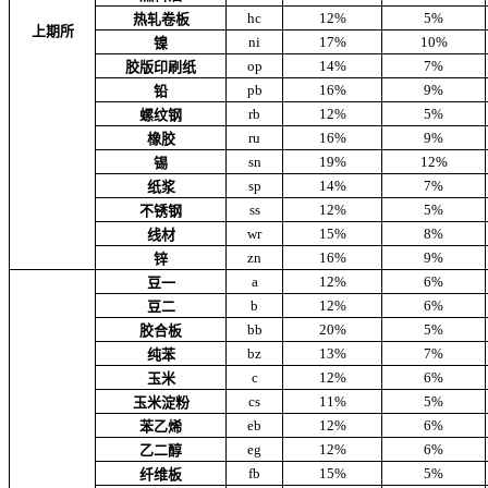
hc
12%
5%
热轧卷板
上期所
ni
17%
10%
镍
op
14%
7%
胶版印刷纸
pb
16%
9%
铅
rb
12%
5%
螺纹钢
ru
16%
9%
橡胶
sn
19%
12%
锡
sp
14%
7%
纸浆
ss
12%
5%
不锈钢
wr
15%
8%
线材
zn
16%
9%
锌
a
12%
6%
豆一
b
12%
6%
豆二
bb
20%
5%
胶合板
bz
13%
7%
纯苯
c
12%
6%
玉米
cs
11%
5%
玉米淀粉
eb
12%
6%
苯乙烯
eg
12%
6%
乙二醇
fb
15%
5%
纤维板