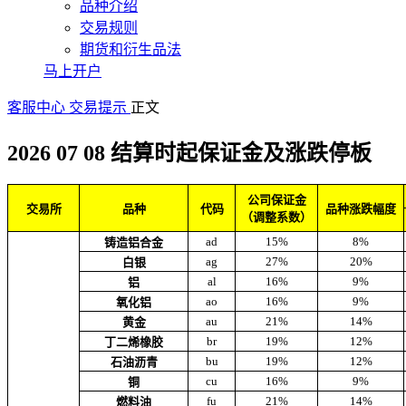
品种介绍
交易规则
期货和衍生品法
马上开户
客服中心
交易提示
正文
2026 07 08 结算时起保证金及涨跌停板
公司保证金
交易所
品种
代码
品种涨跌幅度
（调整系数）
ad
15%
8%
铸造铝合金
ag
27%
20%
白银
al
16%
9%
铝
ao
16%
9%
氧化铝
au
21%
14%
黄金
br
19%
12%
丁二烯橡胶
bu
19%
12%
石油沥青
cu
16%
9%
铜
fu
21%
14%
燃料油