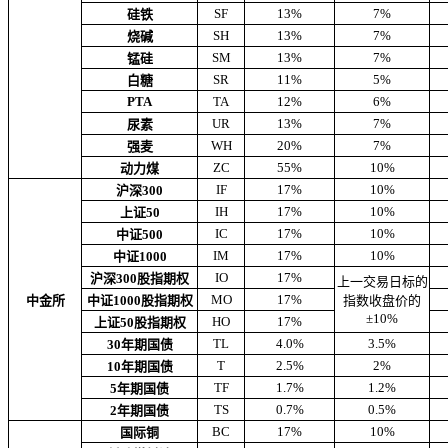
SF
13%
7%
硅铁
SH
13%
7%
烧碱
SM
13%
7%
锰硅
SR
11%
5%
白糖
PTA
TA
12%
6%
UR
13%
7%
尿素
WH
20%
7%
强麦
ZC
55%
10%
动力煤
IF
17%
10%
沪深300
IH
17%
10%
上证50
IC
17%
10%
中证500
IM
17%
10%
中证1000
IO
17%
沪深300股指期权
上一交易日标的
MO
17%
中金所
中证1000股指期权
指数收盘价的
±10%
HO
17%
上证50股指期权
TL
4.0%
3.5%
30年期国债
T
2.5%
2%
10年期国债
TF
1.7%
1.2%
5年期国债
TS
0.7%
0.5%
2年期国债
BC
17%
10%
国际铜