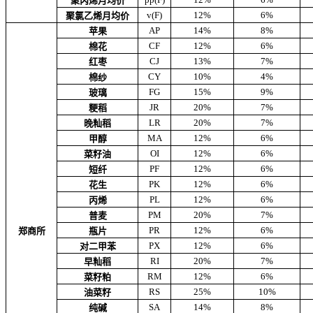
聚丙烯月均价
v(F)
12%
6%
聚氯乙烯月均价
AP
14%
8%
苹果
CF
12%
6%
棉花
CJ
13%
7%
红枣
CY
10%
4%
棉纱
FG
15%
9%
玻璃
JR
20%
7%
粳稻
LR
20%
7%
晚籼稻
MA
12%
6%
甲醇
OI
12%
6%
菜籽油
PF
12%
6%
短纤
PK
12%
6%
花生
PL
12%
6%
丙烯
PM
20%
7%
普麦
PR
12%
6%
郑商所
瓶片
PX
12%
6%
对二甲苯
RI
20%
7%
早籼稻
RM
12%
6%
菜籽粕
RS
25%
10%
油菜籽
SA
14%
8%
纯碱