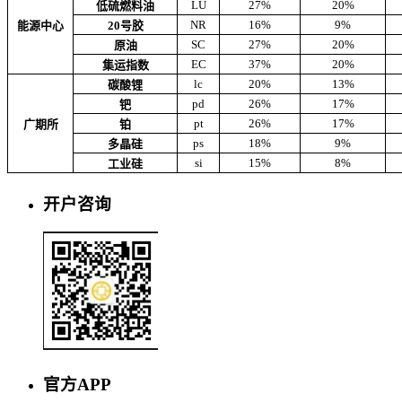
LU
27%
20%
低硫燃料油
NR
16%
9%
能源中心
20号胶
SC
27%
20%
原油
EC
37%
20%
集运指数
lc
20%
13%
碳酸锂
pd
26%
17%
钯
pt
26%
17%
广期所
铂
ps
18%
9%
多晶硅
si
15%
8%
工业硅
开户咨询
官方APP