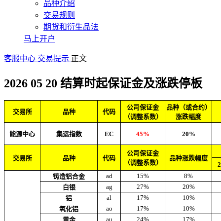
品种介绍
交易规则
期货和衍生品法
马上开户
客服中心
交易提示
正文
2026 05 20 结算时起保证金及涨跌停板
公司保证金
品种（或合约）
交易所
品种
代码
（调整系数）
涨跌幅度
能源中心
集运指数
EC
45%
20%
公司保证金
交易所
品种
代码
品种涨跌幅度
（调整系数）
ad
15%
8%
铸造铝合金
ag
27%
20%
白银
al
17%
10%
铝
ao
17%
10%
氧化铝
au
24%
17%
黄金