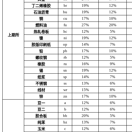
br
19%
12%
丁二烯橡胶
bu
19%
12%
石油沥青
cu
17%
10%
铜
fu
27%
20%
燃料油
hc
12%
5%
热轧卷板
上期所
ni
19%
12%
镍
op
14%
7%
胶版印刷纸
pb
17%
10%
铅
rb
12%
5%
螺纹钢
ru
16%
9%
橡胶
sn
19%
12%
锡
sp
14%
7%
纸浆
ss
13%
6%
不锈钢
wr
15%
8%
线材
zn
17%
10%
锌
a
12%
6%
豆一
b
12%
6%
豆二
bb
20%
5%
胶合板
bz
13%
7%
纯苯
c
12%
6%
玉米