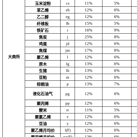
cs
11%
5%
玉米淀粉
eb
12%
6%
苯乙烯
eg
12%
6%
乙二醇
fb
15%
5%
纤维板
i
16%
9%
铁矿石
j
25%
8%
焦炭
jd
12%
6%
鸡蛋
jm
17%
8%
焦煤
大商所
l
12%
6%
聚乙烯
lg
13%
6%
原木
lh
13%
6%
生猪
m
12%
6%
豆粕
p
13%
7%
棕榈油
液化石油气
pg
12%
6%
pp
12%
6%
聚丙烯
rr
11%
5%
粳米
v
12%
6%
聚氯乙烯
y
12%
6%
豆油
l(F)
12%
6%
聚乙烯月均价
pp(F)
12%
6%