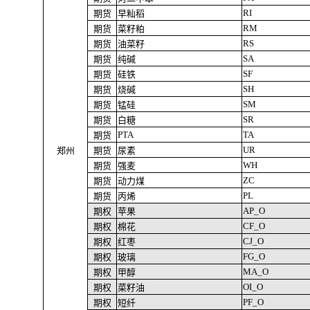
RI
期货
早籼稻
RM
期货
菜籽粕
RS
期货
油菜籽
SA
期货
纯碱
SF
期货
硅铁
SH
期货
烧碱
SM
期货
锰硅
SR
期货
白糖
PTA
TA
期货
UR
郑州
期货
尿素
WH
期货
强麦
ZC
期货
动力煤
PL
期货
丙烯
AP_O
期权
苹果
CF_O
期权
棉花
CJ_O
期权
红枣
FG_O
期权
玻璃
MA_O
期权
甲醇
OI_O
期权
菜籽油
PF_O
期权
短纤