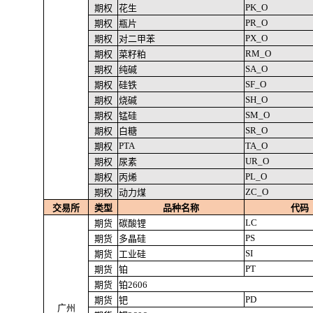
PK_O
期权
花生
PR_O
期权
瓶片
PX_O
期权
对二甲苯
RM_O
期权
菜籽粕
SA_O
期权
纯碱
SF_O
期权
硅铁
SH_O
期权
烧碱
SM_O
期权
锰硅
SR_O
期权
白糖
PTA
TA_O
期权
UR_O
期权
尿素
PL_O
期权
丙烯
ZC_O
期权
动力煤
交易所
类型
品种名称
代码
LC
期货
碳酸锂
PS
期货
多晶硅
SI
期货
工业硅
PT
期货
铂
期货
铂2606
PD
期货
钯
广州