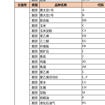
交易所
类型
品种名称
代码
A
期货
黄大豆1号
B
期货
黄大豆2号
BB
期货
胶合板
C
期货
玉米
CS
期货
玉米淀粉
EB
期货
苯乙烯
EG
期货
乙二醇
FB
期货
纤维板
I
期货
铁矿石
J
期货
焦炭
JD
期货
鸡蛋
JM
期货
焦煤
L
期货
聚乙烯
L_F
期货
聚乙烯月均价
LG
期货
原木
LH
期货
生猪
M
期货
豆粕
P
期货
棕榈油
PG
期货
液化石油气