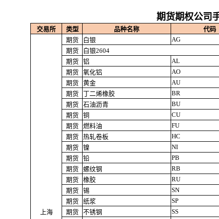
期货期权公司手
交易所
类型
品种名称
代码
AG
期货
白银
期货
白银2604
AL
期货
铝
AO
期货
氧化铝
AU
期货
黄金
BR
期货
丁二烯橡胶
BU
期货
石油沥青
CU
期货
铜
FU
期货
燃料油
HC
期货
热轧卷板
NI
期货
镍
PB
期货
铅
RB
期货
螺纹钢
RU
期货
橡胶
SN
期货
锡
SP
期货
纸浆
SS
上海
期货
不锈钢