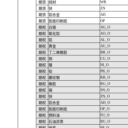
WR
期货
线材
ZN
期货
锌
AD
期货
铝合金
OP
期货
胶版印刷纸
AG_O
期权
白银
AO_O
期权
氧化铝
AL_O
期权
铝
AU_O
期权
黄金
BR_O
期权
丁二烯橡胶
CU_O
期权
铜
NI_O
期权
镍
PB_O
期权
铅
RB_O
期权
螺纹钢
RU_O
期权
橡胶
SN_O
期权
锡
ZN_O
期权
锌
AD_O
期权
铝合金
OP_O
期权
胶版印刷纸
FU_O
期权
燃料油
BU_O
期权
石油沥青
SP_O
期权
纸浆