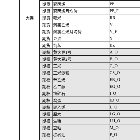
PP
期货
聚丙烯
PP_F
期货
聚丙烯月均价
RR
大连
期货
粳米
V
期货
聚氯乙烯
V_F
期货
聚氯乙烯月均价
Y
期货
豆油
BZ
期货
纯苯
A_O
期权
黄大豆1号
B_O
期权
黄大豆2号
C_O
期权
玉米
CS_O
期权
玉米淀粉
EB_O
期权
苯乙烯
EG_O
期权
乙二醇
I_O
期权
铁矿石
JD_O
期权
鸡蛋
L_O
期权
聚乙烯
LG_O
期权
原木
LH_O
期权
生猪
M_O
期权
豆粕
P_O
期权
棕榈油