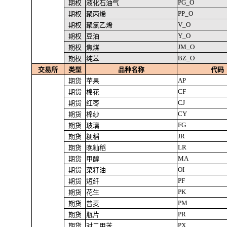
PG_O
期权
液化石油气
PP_O
期权
聚丙烯
V_O
期权
聚氯乙烯
Y_O
期权
豆油
JM_O
期权
焦煤
BZ_O
期权
纯苯
交易所
类型
品种名称
代码
AP
期货
苹果
CF
期货
棉花
CJ
期货
红枣
CY
期货
棉纱
FG
期货
玻璃
JR
期货
粳稻
LR
期货
晚籼稻
MA
期货
甲醇
OI
期货
菜籽油
PF
期货
短纤
PK
期货
花生
PM
期货
普麦
PR
期货
瓶片
PX
期货
对二甲苯